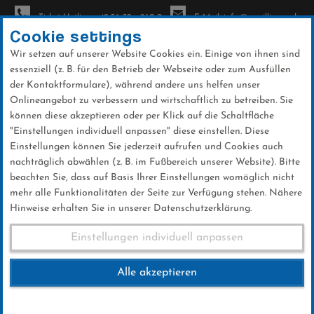
Ticket-Hotline: +49 56 32 - 960-0
E-Mail: info@sc-willingen.de
Cookie settings
Wir setzen auf unserer Website Cookies ein. Einige von ihnen sind
To
essenziell (z. B. für den Betrieb der Webseite oder zum Ausfüllen
na
der Kontaktformulare), während andere uns helfen unser
Direkt
Onlineangebot zu verbessern und wirtschaftlich zu betreiben. Sie
zum
können diese akzeptieren oder per Klick auf die Schaltfläche
Inhalt
"Einstellungen individuell anpassen" diese einstellen. Diese
Einstellungen können Sie jederzeit aufrufen und Cookies auch
News
nachträglich abwählen (z. B. im Fußbereich unserer Website). Bitte
beachten Sie, dass auf Basis Ihrer Einstellungen womöglich nicht
mehr alle Funktionalitäten der Seite zur Verfügung stehen. Nähere
Hinweise erhalten Sie in unserer Datenschutzerklärung.
Sportlerehrung &
Einstellungen individuell anpassen
Verabschiedung Stephan
Alle akzeptieren
Leyhe