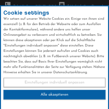
Ticket-Hotline: +49 56 32 - 960-0
E-Mail: info@sc-willingen.de
Cookie settings
Wir setzen auf unserer Website Cookies ein. Einige von ihnen sind
To
essenziell (z. B. für den Betrieb der Webseite oder zum Ausfüllen
na
der Kontaktformulare), während andere uns helfen unser
Direkt
Onlineangebot zu verbessern und wirtschaftlich zu betreiben. Sie
zum
können diese akzeptieren oder per Klick auf die Schaltfläche
Inhalt
"Einstellungen individuell anpassen" diese einstellen. Diese
Einstellungen können Sie jederzeit aufrufen und Cookies auch
News
nachträglich abwählen (z. B. im Fußbereich unserer Website). Bitte
beachten Sie, dass auf Basis Ihrer Einstellungen womöglich nicht
mehr alle Funktionalitäten der Seite zur Verfügung stehen. Nähere
Hinweise erhalten Sie in unserer Datenschutzerklärung.
Steffen Lingnau startet
Einstellungen individuell anpassen
erfolgreich bei den FESA
Alle akzeptieren
Games in Tschagguns