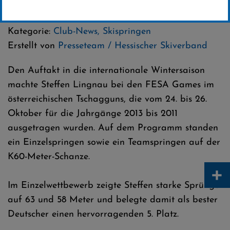
08 .November 2025
Kategorie:
Club-News
,
Skispringen
Erstellt von
Presseteam / Hessischer Skiverband
Den Auftakt in die internationale Wintersaison
machte Steffen Lingnau bei den FESA Games im
österreichischen Tschagguns, die vom 24. bis 26.
Oktober für die Jahrgänge 2013 bis 2011
ausgetragen wurden. Auf dem Programm standen
ein Einzelspringen sowie ein Teamspringen auf der
K60-Meter-Schanze.
+
Im Einzelwettbewerb zeigte Steffen starke Sprünge
auf 63 und 58 Meter und belegte damit als bester
Deutscher einen hervorragenden 5. Platz.