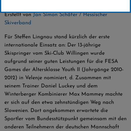
Kategorie:
Club-News
,
Skispringen
Erstellt von
Jan Simon Schäfer / Hessischer
Skiverband
Für Steffen Lingnau stand kürzlich der erste
internationale Einsatz an: Der 13-jährige
Skispringer vom Ski-Club Willingen wurde
aufgrund seiner guten Leistungen für die FESA
Games der Altersklasse Youth II (Jahrgänge 2010-
2012) in Velenje nominiert, d. Zusammen mit
seinem Trainer Daniel Luckey und dem
Winterberger Kombinierer Max Mammey machte
er sich auf den etwa zehnstündigen Weg nach
Slowenien. Dort angekommen erwartete die
Sportler vom Bundesstützpunkt gemeinsam mit den
anderen Teilnehmern der deutschen Mannschaft