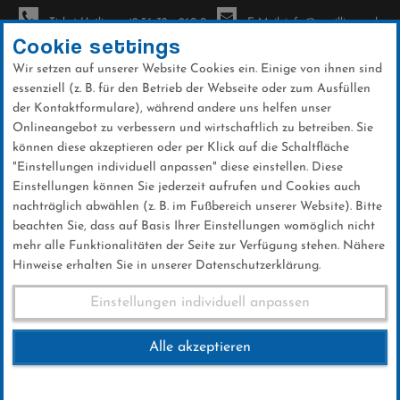
Ticket-Hotline: +49 56 32 - 960-0
E-Mail: info@sc-willingen.de
Cookie settings
Wir setzen auf unserer Website Cookies ein. Einige von ihnen sind
To
essenziell (z. B. für den Betrieb der Webseite oder zum Ausfüllen
na
der Kontaktformulare), während andere uns helfen unser
Direkt
Onlineangebot zu verbessern und wirtschaftlich zu betreiben. Sie
zum
können diese akzeptieren oder per Klick auf die Schaltfläche
Inhalt
"Einstellungen individuell anpassen" diese einstellen. Diese
Einstellungen können Sie jederzeit aufrufen und Cookies auch
News
nachträglich abwählen (z. B. im Fußbereich unserer Website). Bitte
beachten Sie, dass auf Basis Ihrer Einstellungen womöglich nicht
mehr alle Funktionalitäten der Seite zur Verfügung stehen. Nähere
Hinweise erhalten Sie in unserer Datenschutzerklärung.
Steffen Lingnau überzeugt bei
Einstellungen individuell anpassen
den FESA Games
Alle akzeptieren
31 .Oktober 2024