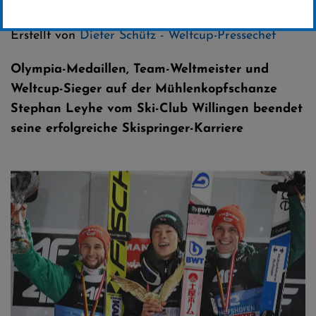
Kategorie:
Club-News
,
Skispringen
Erstellt von
Dieter Schütz - Weltcup-Pressechef
Olympia-Medaillen, Team-Weltmeister und
Weltcup-Sieger auf der Mühlenkopfschanze
Stephan Leyhe vom Ski-Club Willingen beendet
seine erfolgreiche Skispringer-Karriere