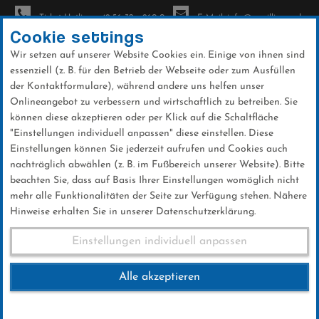
Ticket-Hotline: +49 56 32 - 960-0
E-Mail: info@sc-willingen.de
Cookie settings
Wir setzen auf unserer Website Cookies ein. Einige von ihnen sind
To
essenziell (z. B. für den Betrieb der Webseite oder zum Ausfüllen
na
der Kontaktformulare), während andere uns helfen unser
Direkt
Onlineangebot zu verbessern und wirtschaftlich zu betreiben. Sie
zum
können diese akzeptieren oder per Klick auf die Schaltfläche
Inhalt
"Einstellungen individuell anpassen" diese einstellen. Diese
Einstellungen können Sie jederzeit aufrufen und Cookies auch
News
nachträglich abwählen (z. B. im Fußbereich unserer Website). Bitte
beachten Sie, dass auf Basis Ihrer Einstellungen womöglich nicht
mehr alle Funktionalitäten der Seite zur Verfügung stehen. Nähere
Hinweise erhalten Sie in unserer Datenschutzerklärung.
Stephan Leyhe beendet
Einstellungen individuell anpassen
Skispringer-Karriere
Alle akzeptieren
20 .März 2025