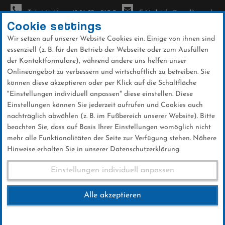
Ticket-Hotline: +49 56 32 - 960-0
E-Mail: info@sc-willingen.de
Cookie settings
Wir setzen auf unserer Website Cookies ein. Einige von ihnen sind
To
essenziell (z. B. für den Betrieb der Webseite oder zum Ausfüllen
na
der Kontaktformulare), während andere uns helfen unser
Direkt
Onlineangebot zu verbessern und wirtschaftlich zu betreiben. Sie
zum
können diese akzeptieren oder per Klick auf die Schaltfläche
Inhalt
"Einstellungen individuell anpassen" diese einstellen. Diese
Einstellungen können Sie jederzeit aufrufen und Cookies auch
News
nachträglich abwählen (z. B. im Fußbereich unserer Website). Bitte
beachten Sie, dass auf Basis Ihrer Einstellungen womöglich nicht
mehr alle Funktionalitäten der Seite zur Verfügung stehen. Nähere
Hinweise erhalten Sie in unserer Datenschutzerklärung.
Stephan Leyhe für die 4-
Einstellungen individuell anpassen
Schanzentournee nominiert
Alle akzeptieren
26 .Dezember 2024