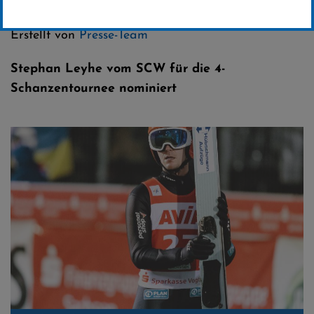
Kategorie:
Weltcup-News
,
Skispringen
Erstellt von
Presse-Team
Stephan Leyhe vom SCW für die 4-
Schanzentournee nominiert
Stephan Leyhe © Tadeusz Mieczynski