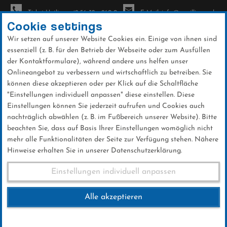
Ticket-Hotline: +49 56 32 - 960-0
E-Mail: info@sc-willingen.de
Cookie settings
Wir setzen auf unserer Website Cookies ein. Einige von ihnen sind
To
essenziell (z. B. für den Betrieb der Webseite oder zum Ausfüllen
na
der Kontaktformulare), während andere uns helfen unser
Direkt
Onlineangebot zu verbessern und wirtschaftlich zu betreiben. Sie
zum
können diese akzeptieren oder per Klick auf die Schaltfläche
Inhalt
"Einstellungen individuell anpassen" diese einstellen. Diese
Einstellungen können Sie jederzeit aufrufen und Cookies auch
News
nachträglich abwählen (z. B. im Fußbereich unserer Website). Bitte
beachten Sie, dass auf Basis Ihrer Einstellungen womöglich nicht
mehr alle Funktionalitäten der Seite zur Verfügung stehen. Nähere
Hinweise erhalten Sie in unserer Datenschutzerklärung.
Stephan Leyhe im Interview
Einstellungen individuell anpassen
Alle akzeptieren
19 .Februar 2017
Kategorie:
Club-News