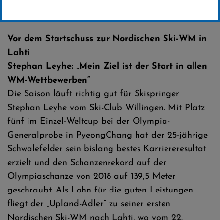
Erstellt von
SC-Willingen
Vor dem Startschuss zur Nordischen Ski-WM in
Lahti
Stephan Leyhe: „Mein Ziel ist der Start in allen
WM-Wettbewerben“
Die Saison läuft richtig gut für Skispringer
Stephan Leyhe vom Ski-Club Willingen. Mit Platz
fünf im Einzel-Weltcup bei der Olympia-
Generalprobe in PyeongChang hat der 25-jährige
Schwalefelder sein bislang bestes Karriereresultat
erzielt und den Schanzenrekord auf der
Olympiaschanze von 2018 auf 139,5 Meter
geschraubt. Als Lohn für die guten Leistungen
fliegt der „Upland-Adler“ zu seiner ersten
Nordischen Ski-WM nach Lahti, wo vom 22.