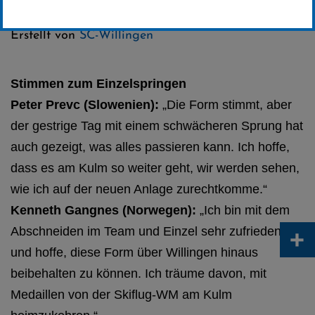
Kategorie:
Weltcup-News
Erstellt von
SC-Willingen
Stimmen zum Einzelspringen
Peter Prevc (Slowenien):
„Die Form stimmt, aber
der gestrige Tag mit einem schwächeren Sprung hat
auch gezeigt, was alles passieren kann. Ich hoffe,
dass es am Kulm so weiter geht, wir werden sehen,
wie ich auf der neuen Anlage zurechtkomme.“
Kenneth Gangnes (Norwegen):
„Ich bin mit dem
+
Abschneiden im Team und Einzel sehr zufrieden
und hoffe, diese Form über Willingen hinaus
beibehalten zu können. Ich träume davon, mit
Medaillen von der Skiflug-WM am Kulm