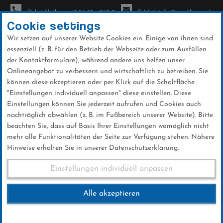
Ticket-Hotline: +49 56 32 - 960-0
E-Mail: info@sc-willingen.de
Cookie settings
Wir setzen auf unserer Website Cookies ein. Einige von ihnen sind
To
essenziell (z. B. für den Betrieb der Webseite oder zum Ausfüllen
na
der Kontaktformulare), während andere uns helfen unser
Direkt
Onlineangebot zu verbessern und wirtschaftlich zu betreiben. Sie
zum
können diese akzeptieren oder per Klick auf die Schaltfläche
Inhalt
"Einstellungen individuell anpassen" diese einstellen. Diese
Einstellungen können Sie jederzeit aufrufen und Cookies auch
News
nachträglich abwählen (z. B. im Fußbereich unserer Website). Bitte
beachten Sie, dass auf Basis Ihrer Einstellungen womöglich nicht
mehr alle Funktionalitäten der Seite zur Verfügung stehen. Nähere
Hinweise erhalten Sie in unserer Datenschutzerklärung.
Stimmen Einzelwettkampf
Einstellungen individuell anpassen
10.01.2016
Alle akzeptieren
10 .Januar 2016