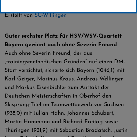
Kategorie:
Club-News
Erstellt von
SC-Willingen
Guter sechster Platz für HSV/WSV-Quartett
Bayern gewinnt auch ohne Severin Freund
Auch ohne Severin Freund, der aus
„trainingsmethodischen Gründen“ auf einen DM-
Start verzichtet, sicherte sich Bayern (1046,1) mit
Karl Geiger, Marinus Kraus, Andreas Wellinger
und Markus Eisenbichler zum Auftakt der
Deutschen Meisterschaften in Oberhof den
Skisprung-Titel im Teamwettbewerb vor Sachsen
(938,0) mit Julian Hahn, Johannes Schubert,
Martin Hammann und Richard Freitag sowie
Thüringen (931,9) mit Sebastian Bradatsch, Justin