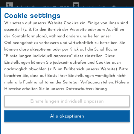
Ticket-Hotline: +49 56 32 - 960-0
E-Mail: info@sc-willingen.de
Cookie settings
Wir setzen auf unserer Website Cookies ein. Einige von ihnen sind
To
essenziell (z. B. für den Betrieb der Webseite oder zum Ausfüllen
na
der Kontaktformulare), während andere uns helfen unser
Direkt
Onlineangebot zu verbessern und wirtschaftlich zu betreiben. Sie
zum
können diese akzeptieren oder per Klick auf die Schaltfläche
Inhalt
"Einstellungen individuell anpassen" diese einstellen. Diese
Einstellungen können Sie jederzeit aufrufen und Cookies auch
News
nachträglich abwählen (z. B. im Fußbereich unserer Website). Bitte
beachten Sie, dass auf Basis Ihrer Einstellungen womöglich nicht
mehr alle Funktionalitäten der Seite zur Verfügung stehen. Nähere
Hinweise erhalten Sie in unserer Datenschutzerklärung.
Team-Springen DM Oberhof
Einstellungen individuell anpassen
2016
Alle akzeptieren
21 .Oktober 2016