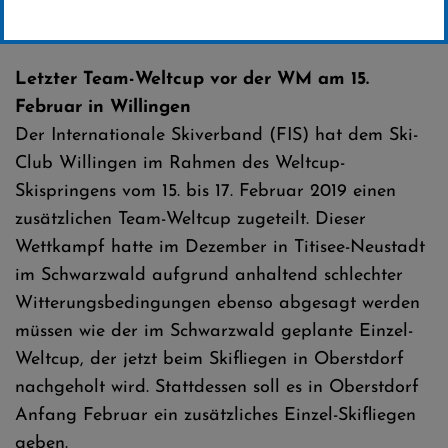
Erstellt von
SC-Willingen
Letzter Team-Weltcup vor der WM am 15.
Februar in Willingen
Der Internationale Skiverband (FIS) hat dem Ski-
Club Willingen im Rahmen des Weltcup-
Skispringens vom 15. bis 17. Februar 2019 einen
zusätzlichen Team-Weltcup zugeteilt. Dieser
Wettkampf hatte im Dezember in Titisee-Neustadt
im Schwarzwald aufgrund anhaltend schlechter
Witterungsbedingungen ebenso abgesagt werden
müssen wie der im Schwarzwald geplante Einzel-
Weltcup, der jetzt beim Skifliegen in Oberstdorf
nachgeholt wird. Stattdessen soll es in Oberstdorf
Anfang Februar ein zusätzliches Einzel-Skifliegen
geben.