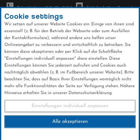
Ticket-Hotline: +49 56 32 - 960-0
E-Mail: info@sc-willingen.de
Cookie settings
Wir setzen auf unserer Website Cookies ein. Einige von ihnen sind
To
essenziell (z. B. für den Betrieb der Webseite oder zum Ausfüllen
na
der Kontaktformulare), während andere uns helfen unser
Direkt
Onlineangebot zu verbessern und wirtschaftlich zu betreiben. Sie
zum
können diese akzeptieren oder per Klick auf die Schaltfläche
Inhalt
"Einstellungen individuell anpassen" diese einstellen. Diese
Einstellungen können Sie jederzeit aufrufen und Cookies auch
News
nachträglich abwählen (z. B. im Fußbereich unserer Website). Bitte
beachten Sie, dass auf Basis Ihrer Einstellungen womöglich nicht
mehr alle Funktionalitäten der Seite zur Verfügung stehen. Nähere
Hinweise erhalten Sie in unserer Datenschutzerklärung.
Team-Weltcup 15. Februar 2019
Einstellungen individuell anpassen
Alle akzeptieren
11 .Januar 2019
Kategorie:
Weltcup-News