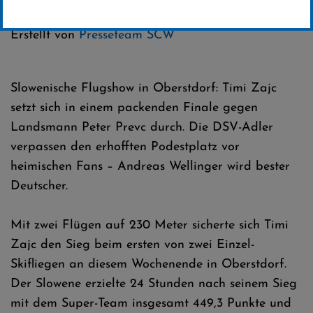
Kategorie:
Club-News
,
Weltcup-News
,
Skispringen
Erstellt von
Presseteam SCW
Slowenische Flugshow in Oberstdorf: Timi Zajc
setzt sich in einem packenden Finale gegen
Landsmann Peter Prevc durch. Die DSV-Adler
verpassen den erhofften Podestplatz vor
heimischen Fans – Andreas Wellinger wird bester
Deutscher.
Mit zwei Flügen auf 230 Meter sicherte sich Timi
Zajc den Sieg beim ersten von zwei Einzel-
Skifliegen an diesem Wochenende in Oberstdorf.
Der Slowene erzielte 24 Stunden nach seinem Sieg
mit dem Super-Team insgesamt 449,3 Punkte und