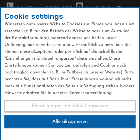
Ticket-Hotline: +49 56 32 - 960-0
E-Mail: info@sc-willingen.de
Cookie settings
Wir setzen auf unserer Website Cookies ein. Einige von ihnen sind
To
essenziell (z. B. für den Betrieb der Webseite oder zum Ausfüllen
na
der Kontaktformulare), während andere uns helfen unser
Direkt
Onlineangebot zu verbessern und wirtschaftlich zu betreiben. Sie
zum
können diese akzeptieren oder per Klick auf die Schaltfläche
Inhalt
"Einstellungen individuell anpassen" diese einstellen. Diese
Einstellungen können Sie jederzeit aufrufen und Cookies auch
News
nachträglich abwählen (z. B. im Fußbereich unserer Website). Bitte
beachten Sie, dass auf Basis Ihrer Einstellungen womöglich nicht
mehr alle Funktionalitäten der Seite zur Verfügung stehen. Nähere
Hinweise erhalten Sie in unserer Datenschutzerklärung.
Timi Zajc gewinnt Skifliegen in
Einstellungen individuell anpassen
Oberstdorf
Alle akzeptieren
25 .Februar 2024