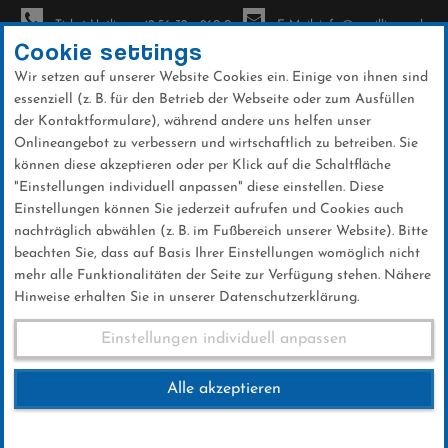
Ticket-Hotline: +49 56 32 - 960-0
E-Mail: info@sc-willingen.de
Cookie settings
Wir setzen auf unserer Website Cookies ein. Einige von ihnen sind
To
essenziell (z. B. für den Betrieb der Webseite oder zum Ausfüllen
na
der Kontaktformulare), während andere uns helfen unser
Direkt
Onlineangebot zu verbessern und wirtschaftlich zu betreiben. Sie
zum
können diese akzeptieren oder per Klick auf die Schaltfläche
Inhalt
"Einstellungen individuell anpassen" diese einstellen. Diese
Einstellungen können Sie jederzeit aufrufen und Cookies auch
News
nachträglich abwählen (z. B. im Fußbereich unserer Website). Bitte
beachten Sie, dass auf Basis Ihrer Einstellungen womöglich nicht
mehr alle Funktionalitäten der Seite zur Verfügung stehen. Nähere
Hinweise erhalten Sie in unserer Datenschutzerklärung.
Upland-Cup steht am 7. März
Einstellungen individuell anpassen
am Sonnenhang an
Alle akzeptieren
07 .Februar 2026