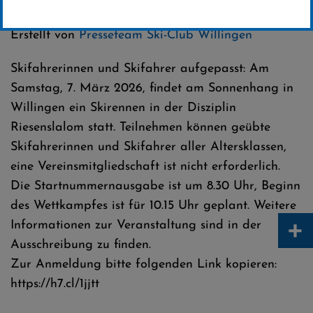
Kategorie:
Club-News
,
Veranstaltungen
Erstellt von
Presseteam Ski-Club Willingen
Skifahrerinnen und Skifahrer aufgepasst: Am
Samstag, 7. März 2026, findet am Sonnenhang in
Willingen ein Skirennen in der Disziplin
Riesenslalom statt. Teilnehmen können geübte
Skifahrerinnen und Skifahrer aller Altersklassen,
eine Vereinsmitgliedschaft ist nicht erforderlich.
Die Startnummernausgabe ist um 8.30 Uhr, Beginn
des Wettkampfes ist für 10.15 Uhr geplant. Weitere
+
Informationen zur Veranstaltung sind in der
Ausschreibung zu finden.
Zur Anmeldung bitte folgenden Link kopieren:
https://h7.cl/1jjtt