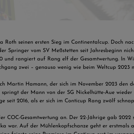
 gewann er hier gleich vier Mal den COC
Luca Roth seinen ersten Sieg im Continentalcup. Doch n
r Springer vom SV Meßstetten seit Jahresbeginn nich
20 und rangiert auf Rang elf der Gesamtwertung. In W
Durchgang zwei – genauso wenig wie beim Weltcup 2023 
ch Martin Hamann, der sich im November 2023 den deuts
 springt der Mann von der SG Nickelhütte-Aue wieder i
e seit 2016, als er sich im Conticup Rang zwölf schnap
 der COC-Gesamtwertung an. Der 22-Jährige gab 2022 s
a war. Auf der Mühlenkopfschanze geht er erstmals a