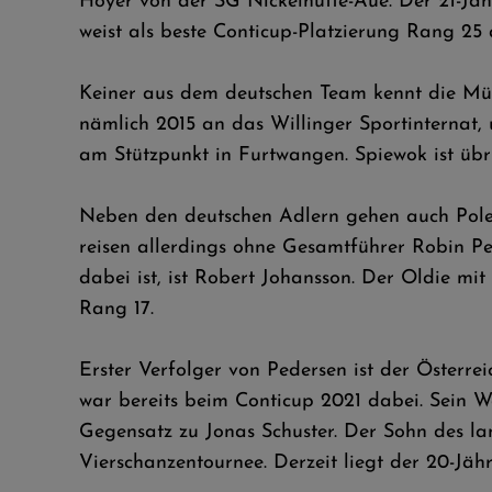
Hoyer von der SG Nickelhütte-Aue. Der 21-Jähr
weist als beste Conticup-Platzierung Rang 25 
Keiner aus dem deutschen Team kennt die Mü
nämlich 2015 an das Willinger Sportinternat, 
am Stützpunkt in Furtwangen. Spiewok ist ü
Neben den deutschen Adlern gehen auch Polen
reisen allerdings ohne Gesamtführer Robin P
dabei ist, ist Robert Johansson. Der Oldie mi
Rang 17.
Erster Verfolger von Pedersen ist der Österrei
war bereits beim Conticup 2021 dabei. Sein Wel
Gegensatz zu Jonas Schuster. Der Sohn des la
Vierschanzentournee. Derzeit liegt der 20-Jäh