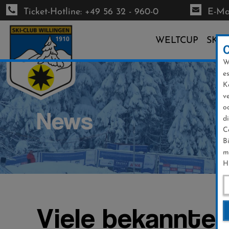
Ticket-Hotline: +49 56 32 - 960-0
E-Mai
WELTCUP
SKI-
W
Direkt
e
zum
K
Inhalt
v
o
News
d
C
B
m
H
Viele bekannte 