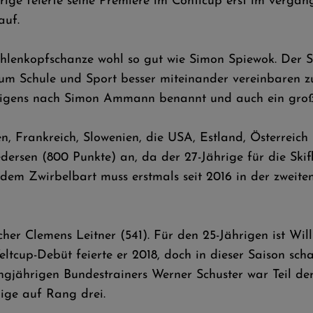
ige feierte seine Premiere im Conticup erst im vergang
auf.
hlenkopfschanze wohl so gut wie Simon Spiewok. Der 
um Schule und Sport besser miteinander vereinbaren zu 
brigens nach Simon Ammann benannt und auch ein gro
, Frankreich, Slowenien, die USA, Estland, Österreic
edersen (800 Punkte) an, da der 27-Jährige für die S
t dem Zwirbelbart muss erstmals seit 2016 in der zweite
cher Clemens Leitner (541). Für den 25-Jährigen ist Will
tcup-Debüt feierte er 2018, doch in dieser Saison schaff
ngjährigen Bundestrainers Werner Schuster war Teil de
rige auf Rang drei.