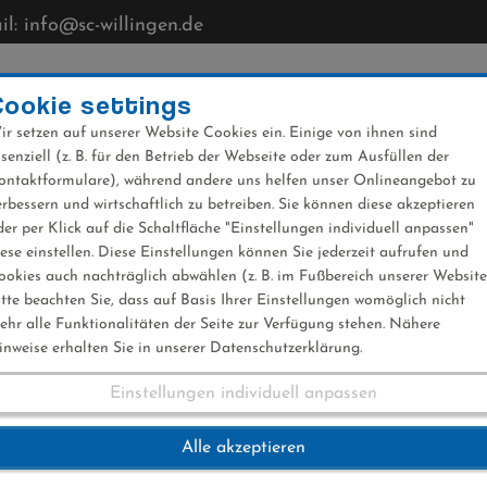
l: info@sc-willingen.de
CLUB
MÜHLENKOPFSCHANZE
NEWS
VERANST
Cookie settings
ir setzen auf unserer Website Cookies ein. Einige von ihnen sind
ssenziell (z. B. für den Betrieb der Webseite oder zum Ausfüllen der
ontaktformulare), während andere uns helfen unser Onlineangebot zu
erbessern und wirtschaftlich zu betreiben. Sie können diese akzeptieren
der per Klick auf die Schaltfläche "Einstellungen individuell anpassen"
iese einstellen. Diese Einstellungen können Sie jederzeit aufrufen und
ookies auch nachträglich abwählen (z. B. im Fußbereich unserer Website
itte beachten Sie, dass auf Basis Ihrer Einstellungen womöglich nicht
ehr alle Funktionalitäten der Seite zur Verfügung stehen. Nähere
inweise erhalten Sie in unserer Datenschutzerklärung.
Einstellungen individuell anpassen
Gesichter ab morg
Alle akzeptieren