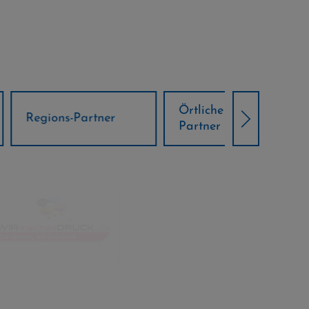
Örtliche Weltcup-
artner
Klima Part
Partner