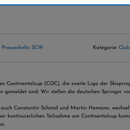
- Pressechefin SCW
Kategorie:
Club
den Continentalcup (COC), die zweite Liga der Skispri
n gemeldet sind. Wir stellen die deutschen Springer vo
eise auch Constantin Schmid und Martin Hamann, wechse
iner kontinuierlichen Teilnahme am Continentalcup kom
ss.