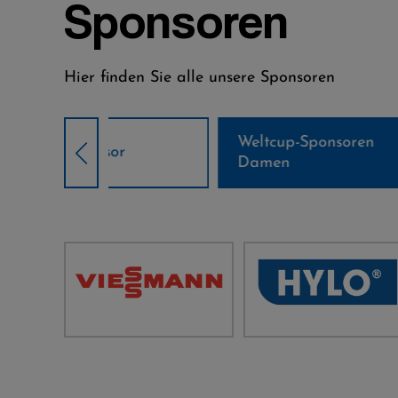
Sponsoren
Hier finden Sie alle unsere Sponsoren
Weltcup-Sponsoren
Weltcup-S
sor
Damen
Herren