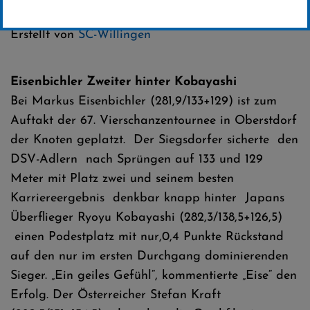
Kategorie:
Erstellt von
SC-Willingen
Eisenbichler Zweiter hinter Kobayashi
Bei Markus Eisenbichler (281,9/133+129) ist zum
Auftakt der 67. Vierschanzentournee in Oberstdorf
der Knoten geplatzt. Der Siegsdorfer sicherte den
DSV-Adlern nach Sprüngen auf 133 und 129
Meter mit Platz zwei und seinem besten
Karriereergebnis denkbar knapp hinter Japans
Überflieger Ryoyu Kobayashi (282,3/138,5+126,5)
einen Podestplatz mit nur,0,4 Punkte Rückstand
auf den nur im ersten Durchgang dominierenden
Sieger. „Ein geiles Gefühl“, kommentierte „Eise“ den
Erfolg. Der Österreicher Stefan Kraft