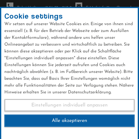
Ticket-Hotline: +49 56 32 - 960-0
E-Mail: info@sc-willingen.de
Cookie settings
Wir setzen auf unserer Website Cookies ein. Einige von ihnen sind
To
essenziell (z. B. für den Betrieb der Webseite oder zum Ausfüllen
na
der Kontaktformulare), während andere uns helfen unser
Direkt
Onlineangebot zu verbessern und wirtschaftlich zu betreiben. Sie
zum
können diese akzeptieren oder per Klick auf die Schaltfläche
Inhalt
"Einstellungen individuell anpassen" diese einstellen. Diese
Einstellungen können Sie jederzeit aufrufen und Cookies auch
News
nachträglich abwählen (z. B. im Fußbereich unserer Website). Bitte
beachten Sie, dass auf Basis Ihrer Einstellungen womöglich nicht
mehr alle Funktionalitäten der Seite zur Verfügung stehen. Nähere
Hinweise erhalten Sie in unserer Datenschutzerklärung.
Vierschanzentournee
Einstellungen individuell anpassen
Oberstdorf 30.12.2018
Alle akzeptieren
30 .Dezember 2018