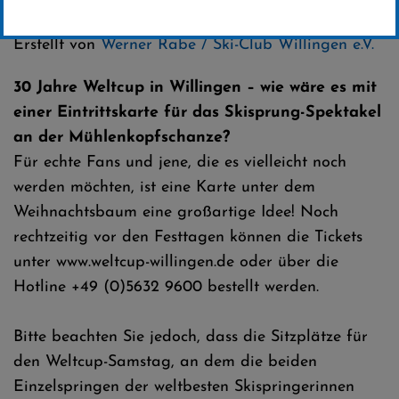
Kategorie:
Club-News
,
Skispringen
Erstellt von
Werner Rabe / Ski-Club Willingen e.V.
30 Jahre Weltcup in Willingen – wie wäre es mit
einer Eintrittskarte für das Skisprung-Spektakel
an der Mühlenkopfschanze?
Für echte Fans und jene, die es vielleicht noch
werden möchten, ist eine Karte unter dem
Weihnachtsbaum eine großartige Idee! Noch
rechtzeitig vor den Festtagen können die Tickets
unter www.weltcup-willingen.de oder über die
Hotline +49 (0)5632 9600 bestellt werden.
Bitte beachten Sie jedoch, dass die Sitzplätze für
den Weltcup-Samstag, an dem die beiden
Einzelspringen der weltbesten Skispringerinnen