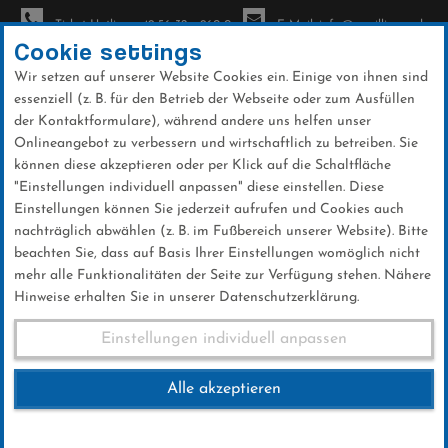
Ticket-Hotline: +49 56 32 - 960-0
E-Mail: info@sc-willingen.de
Cookie settings
Wir setzen auf unserer Website Cookies ein. Einige von ihnen sind
To
essenziell (z. B. für den Betrieb der Webseite oder zum Ausfüllen
na
der Kontaktformulare), während andere uns helfen unser
Direkt
Onlineangebot zu verbessern und wirtschaftlich zu betreiben. Sie
zum
können diese akzeptieren oder per Klick auf die Schaltfläche
Inhalt
"Einstellungen individuell anpassen" diese einstellen. Diese
Einstellungen können Sie jederzeit aufrufen und Cookies auch
News
nachträglich abwählen (z. B. im Fußbereich unserer Website). Bitte
beachten Sie, dass auf Basis Ihrer Einstellungen womöglich nicht
mehr alle Funktionalitäten der Seite zur Verfügung stehen. Nähere
Hinweise erhalten Sie in unserer Datenschutzerklärung.
VIP Tickets als
Einstellungen individuell anpassen
Weihnachtsgeschenk
Alle akzeptieren
06 .Dezember 2024