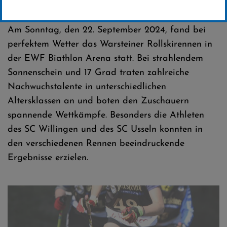
Erstellt von
Presseteam / SC Willingen
Am Sonntag, den 22. September 2024, fand bei
perfektem Wetter das Warsteiner Rollskirennen in
der EWF Biathlon Arena statt. Bei strahlendem
Sonnenschein und 17 Grad traten zahlreiche
Nachwuchstalente in unterschiedlichen
Altersklassen an und boten den Zuschauern
spannende Wettkämpfe. Besonders die Athleten
des SC Willingen und des SC Usseln konnten in
den verschiedenen Rennen beeindruckende
Ergebnisse erzielen.
Tessa Witzel / SC Willingen