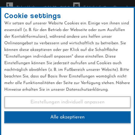
Ticket-Hotline: +49 56 32 - 960-0
E-Mail: info@sc-willingen.de
Cookie settings
Wir setzen auf unserer Website Cookies ein. Einige von ihnen sind
To
essenziell (z. B. für den Betrieb der Webseite oder zum Ausfüllen
na
der Kontaktformulare), während andere uns helfen unser
Direkt
Onlineangebot zu verbessern und wirtschaftlich zu betreiben. Sie
zum
können diese akzeptieren oder per Klick auf die Schaltfläche
Inhalt
"Einstellungen individuell anpassen" diese einstellen. Diese
Einstellungen können Sie jederzeit aufrufen und Cookies auch
News
nachträglich abwählen (z. B. im Fußbereich unserer Website). Bitte
beachten Sie, dass auf Basis Ihrer Einstellungen womöglich nicht
mehr alle Funktionalitäten der Seite zur Verfügung stehen. Nähere
Hinweise erhalten Sie in unserer Datenschutzerklärung.
Warsteiner Rollskirennen
Einstellungen individuell anpassen
Alle akzeptieren
22 .September 2024
Kategorie:
Club-News
,
Skilanglauf