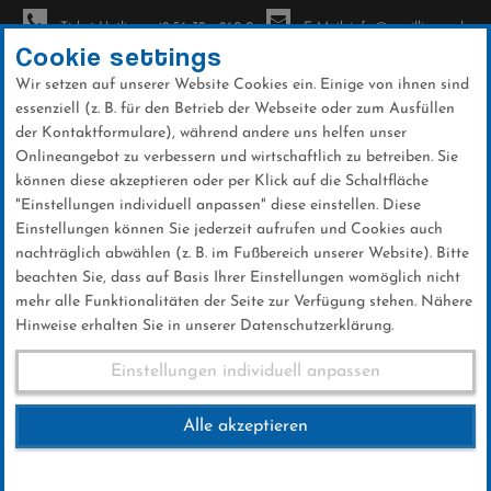
Ticket-Hotline: +49 56 32 - 960-0
E-Mail: info@sc-willingen.de
Cookie settings
Wir setzen auf unserer Website Cookies ein. Einige von ihnen sind
To
essenziell (z. B. für den Betrieb der Webseite oder zum Ausfüllen
na
der Kontaktformulare), während andere uns helfen unser
Direkt
Onlineangebot zu verbessern und wirtschaftlich zu betreiben. Sie
zum
können diese akzeptieren oder per Klick auf die Schaltfläche
Inhalt
"Einstellungen individuell anpassen" diese einstellen. Diese
Einstellungen können Sie jederzeit aufrufen und Cookies auch
News
nachträglich abwählen (z. B. im Fußbereich unserer Website). Bitte
beachten Sie, dass auf Basis Ihrer Einstellungen womöglich nicht
mehr alle Funktionalitäten der Seite zur Verfügung stehen. Nähere
Hinweise erhalten Sie in unserer Datenschutzerklärung.
Was hat Willingen, was andere
Einstellungen individuell anpassen
so nicht haben?
Alle akzeptieren
29 .Januar 2024