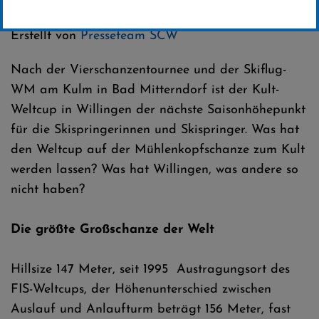
Kategorie:
Club-News
,
Skispringen
Erstellt von
Presseteam SCW
Nach der Vierschanzentournee und der Skiflug-
WM am Kulm in Bad Mitterndorf ist der Kult-
Weltcup in Willingen der nächste Saisonhöhepunkt
für die Skispringerinnen und Skispringer. Was hat
den Weltcup auf der Mühlenkopfschanze zum Kult
werden lassen? Was hat Willingen, was andere so
nicht haben?
Die größte Großschanze der Welt
Hillsize 147 Meter, seit 1995 Austragungsort des
FIS-Weltcups, der Höhenunterschied zwischen
Auslauf und Anlaufturm beträgt 156 Meter, fast