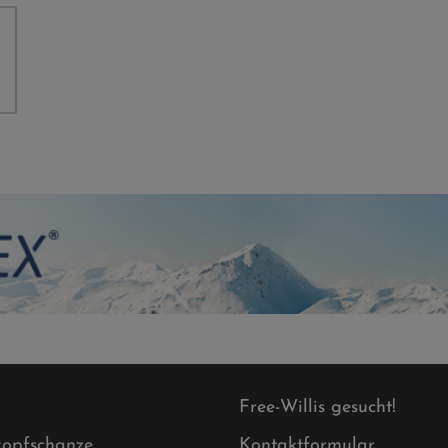
Free-Willis gesucht!
opfschanze
Kontaktformular