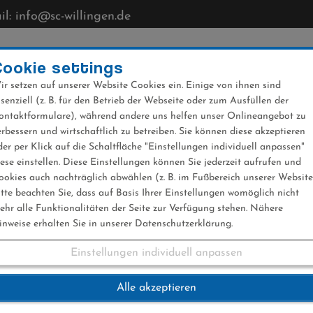
l: info@sc-willingen.de
CLUB
MÜHLENKOPFSCHANZE
NEWS
VERANST
Cookie settings
ir setzen auf unserer Website Cookies ein. Einige von ihnen sind
ssenziell (z. B. für den Betrieb der Webseite oder zum Ausfüllen der
ontaktformulare), während andere uns helfen unser Onlineangebot zu
erbessern und wirtschaftlich zu betreiben. Sie können diese akzeptieren
der per Klick auf die Schaltfläche "Einstellungen individuell anpassen"
iese einstellen. Diese Einstellungen können Sie jederzeit aufrufen und
ookies auch nachträglich abwählen (z. B. im Fußbereich unserer Website
itte beachten Sie, dass auf Basis Ihrer Einstellungen womöglich nicht
ehr alle Funktionalitäten der Seite zur Verfügung stehen. Nähere
inweise erhalten Sie in unserer Datenschutzerklärung.
Einstellungen individuell anpassen
athlon-Arena
Alle akzeptieren