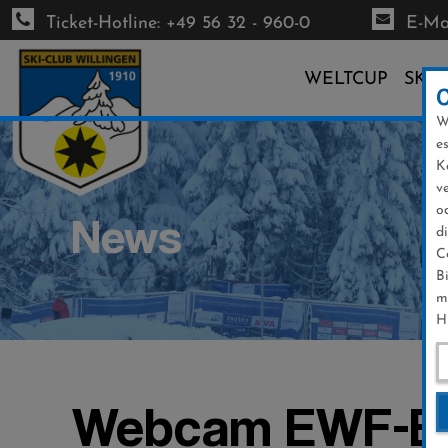
Ticket-Hotline: +49 56 32 - 960-0
E-Mai
WELTCUP
SKI-
W
Direkt
e
zum
K
Inhalt
v
o
News
d
C
B
m
H
Webcam EWF-Bi