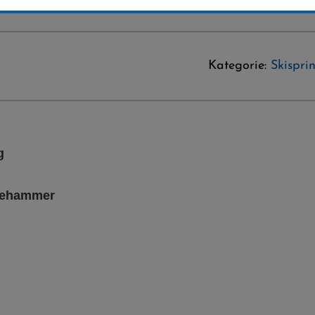
Kategorie:
Skispri
g
llehammer