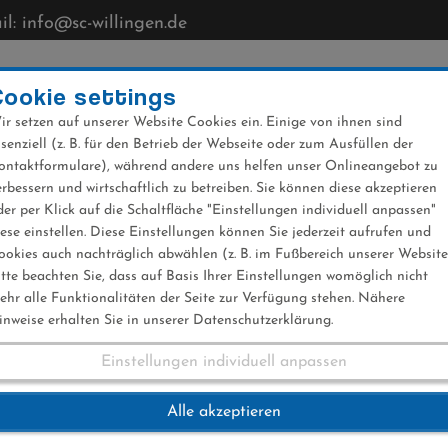
l: info@sc-willingen.de
CLUB
MÜHLENKOPFSCHANZE
NEWS
VERANST
Cookie settings
ir setzen auf unserer Website Cookies ein. Einige von ihnen sind
ssenziell (z. B. für den Betrieb der Webseite oder zum Ausfüllen der
ontaktformulare), während andere uns helfen unser Onlineangebot zu
erbessern und wirtschaftlich zu betreiben. Sie können diese akzeptieren
der per Klick auf die Schaltfläche "Einstellungen individuell anpassen"
iese einstellen. Diese Einstellungen können Sie jederzeit aufrufen und
ookies auch nachträglich abwählen (z. B. im Fußbereich unserer Website
itte beachten Sie, dass auf Basis Ihrer Einstellungen womöglich nicht
ehr alle Funktionalitäten der Seite zur Verfügung stehen. Nähere
inweise erhalten Sie in unserer Datenschutzerklärung.
Einstellungen individuell anpassen
mmer 24.11.2024
Alle akzeptieren