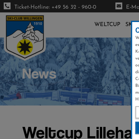
Ticket-Hotline: +49 56 32 - 960-0
E-Mai
WELTCUP
SKI-
W
Direkt
e
zum
K
Inhalt
v
o
News
d
C
B
m
H
Weltcup Lilleha