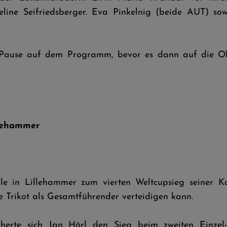
ine Seifriedsberger. Eva Pinkelnig (beide AUT) so
ge Pause auf dem Programm, bevor es dann auf die O
llehammer
e in Lillehammer zum vierten Weltcupsieg seiner Karr
e Trikot als Gesamtführender verteidigen kann.
herte sich Jan Hörl den Sieg beim zweiten Einze