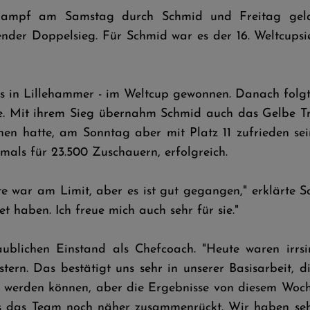
kampf am Samstag durch Schmid und Freitag gelan
der Doppelsieg. Für Schmid war es der 16. Weltcupsieg
ls in Lillehammer - im Weltcup gewonnen. Danach folgt
wie. Mit ihrem Sieg übernahm Schmid auch das Gelbe T
en hatte, am Sonntag aber mit Platz 11 zufrieden se
als für 23.500 Zuschauern, erfolgreich.
ite war am Limit, aber es ist gut gegangen," erklärte 
et haben. Ich freue mich auch sehr für sie."
aublichen Einstand als Chefcoach. "Heute waren irrsi
tern. Das bestätigt uns sehr in unserer Basisarbeit,
r werden können, aber die Ergebnisse von diesem Woch
ss das Team noch näher zusammenrückt. Wir haben seh