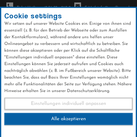
Ticket-Hotline: +49 56 32 - 960-0
E-Mail: info@sc-willingen.de
Cookie settings
Wir setzen auf unserer Website Cookies ein. Einige von ihnen sind
To
essenziell (z. B. für den Betrieb der Webseite oder zum Ausfüllen
na
der Kontaktformulare), während andere uns helfen unser
Direkt
Onlineangebot zu verbessern und wirtschaftlich zu betreiben. Sie
zum
können diese akzeptieren oder per Klick auf die Schaltfläche
Inhalt
"Einstellungen individuell anpassen" diese einstellen. Diese
Einstellungen können Sie jederzeit aufrufen und Cookies auch
News
nachträglich abwählen (z. B. im Fußbereich unserer Website). Bitte
beachten Sie, dass auf Basis Ihrer Einstellungen womöglich nicht
mehr alle Funktionalitäten der Seite zur Verfügung stehen. Nähere
Hinweise erhalten Sie in unserer Datenschutzerklärung.
Weltcup-News 27.01.18
Einstellungen individuell anpassen
Alle akzeptieren
27 .Januar 2018
Kategorie:
Weltcup-News