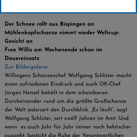
Erstellt von
SC-Willingen
Der Schnee rollt aus Bispingen an
Mühlenkopfschanze nimmt wieder Weltcup-
Gesicht an
Free Willis am Wochenende schon im
Dauereinsatz
Zur Bildergalerie
Willingens Schanzenchef Wolfgang Schlüter macht
einen zufriedenen Eindruck und auch OK-Chef
Jürgen Hensel behält in dem scheinbaren
Durcheinander rund um die größte Großschanze
der Welt jederzeit den Durchblick. „Es läuft“, sagt
Wolfgang Schlüter, seit zwölf Jahren im Amt. Und
wenn es auch Jahr für Jahr immer noch hektischer
aussieht, besticht die Ruhe der Verantwortlichen