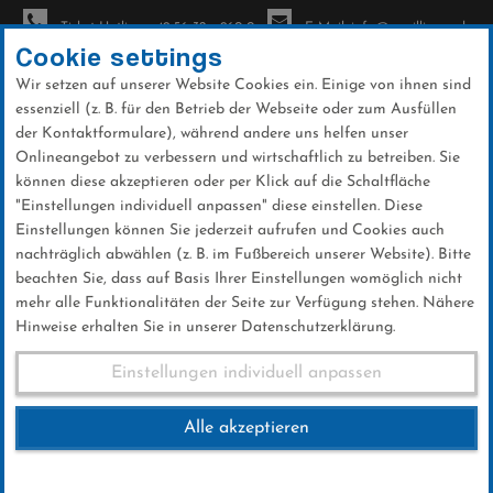
Ticket-Hotline: +49 56 32 - 960-0
E-Mail: info@sc-willingen.de
Cookie settings
Wir setzen auf unserer Website Cookies ein. Einige von ihnen sind
To
essenziell (z. B. für den Betrieb der Webseite oder zum Ausfüllen
na
der Kontaktformulare), während andere uns helfen unser
Direkt
Onlineangebot zu verbessern und wirtschaftlich zu betreiben. Sie
zum
können diese akzeptieren oder per Klick auf die Schaltfläche
Inhalt
"Einstellungen individuell anpassen" diese einstellen. Diese
Einstellungen können Sie jederzeit aufrufen und Cookies auch
News
nachträglich abwählen (z. B. im Fußbereich unserer Website). Bitte
beachten Sie, dass auf Basis Ihrer Einstellungen womöglich nicht
mehr alle Funktionalitäten der Seite zur Verfügung stehen. Nähere
Hinweise erhalten Sie in unserer Datenschutzerklärung.
Weltcup-News 28.07.2016
Einstellungen individuell anpassen
Alle akzeptieren
28 .Juli 2016
Kategorie:
Weltcup-News