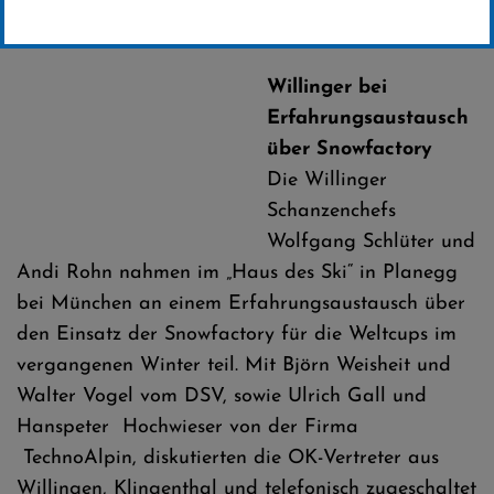
Erstellt von
SC-Willingen
Willinger bei
Erfahrungsaustausch
über Snowfactory
Die Willinger
Schanzenchefs
Wolfgang Schlüter und
Andi Rohn nahmen im „Haus des Ski“ in Planegg
bei München an einem Erfahrungsaustausch über
den Einsatz der Snowfactory für die Weltcups im
vergangenen Winter teil. Mit Björn Weisheit und
Walter Vogel vom DSV, sowie Ulrich Gall und
Hanspeter Hochwieser von der Firma
TechnoAlpin, diskutierten die OK-Vertreter aus
Willingen, Klingenthal und telefonisch zugeschaltet