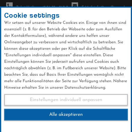
Ticket-Hotline: +49 56 32 - 960-0
E-Mail: info@sc-willingen.de
Cookie settings
Wir setzen auf unserer Website Cookies ein. Einige von ihnen sind
To
essenziell (z. B. für den Betrieb der Webseite oder zum Ausfüllen
na
der Kontaktformulare), während andere uns helfen unser
Direkt
Onlineangebot zu verbessern und wirtschaftlich zu betreiben. Sie
zum
können diese akzeptieren oder per Klick auf die Schaltfläche
Inhalt
"Einstellungen individuell anpassen" diese einstellen. Diese
Einstellungen können Sie jederzeit aufrufen und Cookies auch
News
nachträglich abwählen (z. B. im Fußbereich unserer Website). Bitte
beachten Sie, dass auf Basis Ihrer Einstellungen womöglich nicht
mehr alle Funktionalitäten der Seite zur Verfügung stehen. Nähere
Hinweise erhalten Sie in unserer Datenschutzerklärung.
Weltcup-Rückschau von OK-
Einstellungen individuell anpassen
Chef Jürgen Hensel
Alle akzeptieren
08 .Februar 2024