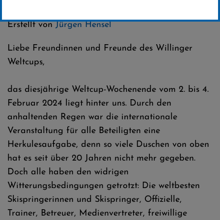
Kategorie:
Club-News
,
Weltcup-News
,
Skispringen
Erstellt von
Jürgen Hensel
Liebe Freundinnen und Freunde des Willinger
Weltcups,
das diesjährige Weltcup-Wochenende vom 2. bis 4.
Februar 2024 liegt hinter uns. Durch den
anhaltenden Regen war die internationale
Veranstaltung für alle Beteiligten eine
Herkulesaufgabe, denn so viele Duschen von oben
hat es seit über 20 Jahren nicht mehr gegeben.
Doch alle haben den widrigen
Witterungsbedingungen getrotzt: Die weltbesten
Skispringerinnen und Skispringer, Offizielle,
Trainer, Betreuer, Medienvertreter, freiwillige