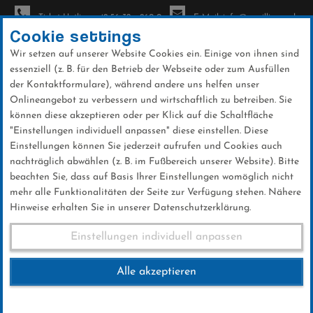
Ticket-Hotline: +49 56 32 - 960-0
E-Mail: info@sc-willingen.de
Cookie settings
Wir setzen auf unserer Website Cookies ein. Einige von ihnen sind
To
essenziell (z. B. für den Betrieb der Webseite oder zum Ausfüllen
na
der Kontaktformulare), während andere uns helfen unser
Direkt
Onlineangebot zu verbessern und wirtschaftlich zu betreiben. Sie
zum
können diese akzeptieren oder per Klick auf die Schaltfläche
Inhalt
"Einstellungen individuell anpassen" diese einstellen. Diese
Einstellungen können Sie jederzeit aufrufen und Cookies auch
News
nachträglich abwählen (z. B. im Fußbereich unserer Website). Bitte
beachten Sie, dass auf Basis Ihrer Einstellungen womöglich nicht
mehr alle Funktionalitäten der Seite zur Verfügung stehen. Nähere
Hinweise erhalten Sie in unserer Datenschutzerklärung.
Weltcup-Splitter
Einstellungen individuell anpassen
Alle akzeptieren
11 .September 2016
Kategorie:
Weltcup-News