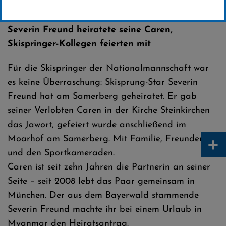
Erstellt von
SC-Willingen
Severin Freund heiratete seine Caren,
Skispringer-Kollegen feierten mit
Für die Skispringer der Nationalmannschaft war
es keine Überraschung: Skisprung-Star Severin
Freund hat am Samerberg geheiratet. Er gab
seiner Verlobten Caren in der Kirche Steinkirchen
das Jawort, gefeiert wurde anschließend im
+
Moarhof am Samerberg. Mit Familie, Freunden
und den Sportkameraden.
Caren ist seit zehn Jahren die Partnerin an seiner
Seite – seit 2008 lebt das Paar gemeinsam in
München. Der aus dem Bayerwald stammende
Severin Freund machte ihr bei einem Urlaub in
Myanmar den Heiratsantrag.