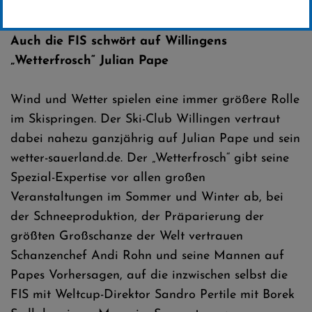
Erstellt von
Presseteam SCW
Auch die FIS schwört auf Willingens
„Wetterfrosch“ Julian Pape
Wind und Wetter spielen eine immer größere Rolle
im Skispringen. Der Ski-Club Willingen vertraut
dabei nahezu ganzjährig auf Julian Pape und sein
wetter-sauerland.de. Der „Wetterfrosch“ gibt seine
Spezial-Expertise vor allen großen
Veranstaltungen im Sommer und Winter ab, bei
der Schneeproduktion, der Präparierung der
größten Großschanze der Welt vertrauen
Schanzenchef Andi Rohn und seine Mannen auf
Papes Vorhersagen, auf die inzwischen selbst die
FIS mit Weltcup-Direktor Sandro Pertile mit Borek