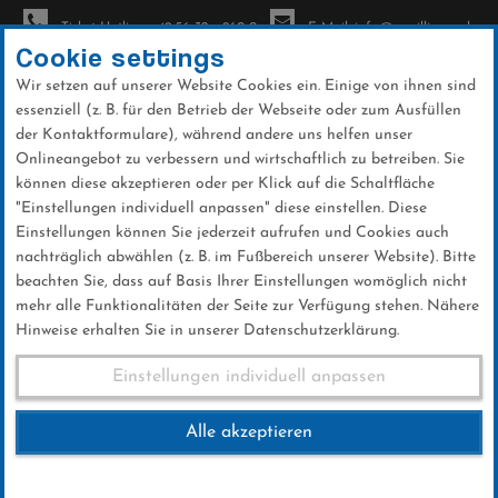
Ticket-Hotline: +49 56 32 - 960-0
E-Mail: info@sc-willingen.de
Cookie settings
Wir setzen auf unserer Website Cookies ein. Einige von ihnen sind
To
essenziell (z. B. für den Betrieb der Webseite oder zum Ausfüllen
na
der Kontaktformulare), während andere uns helfen unser
Direkt
Onlineangebot zu verbessern und wirtschaftlich zu betreiben. Sie
zum
können diese akzeptieren oder per Klick auf die Schaltfläche
Inhalt
"Einstellungen individuell anpassen" diese einstellen. Diese
Einstellungen können Sie jederzeit aufrufen und Cookies auch
News
nachträglich abwählen (z. B. im Fußbereich unserer Website). Bitte
beachten Sie, dass auf Basis Ihrer Einstellungen womöglich nicht
mehr alle Funktionalitäten der Seite zur Verfügung stehen. Nähere
Hinweise erhalten Sie in unserer Datenschutzerklärung.
Weltcup-Splitter 01.02.2024
Einstellungen individuell anpassen
Alle akzeptieren
01 .Februar 2024
Kategorie:
Club-News
,
Weltcup-News
,
Skispringen