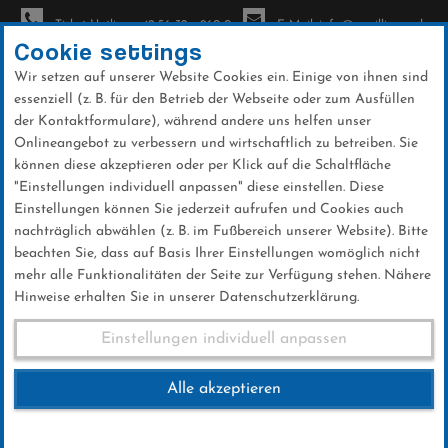
Ticket-Hotline: +49 56 32 - 960-0
E-Mail: info@sc-willingen.de
Cookie settings
Wir setzen auf unserer Website Cookies ein. Einige von ihnen sind
To
essenziell (z. B. für den Betrieb der Webseite oder zum Ausfüllen
na
der Kontaktformulare), während andere uns helfen unser
Direkt
Onlineangebot zu verbessern und wirtschaftlich zu betreiben. Sie
zum
können diese akzeptieren oder per Klick auf die Schaltfläche
Inhalt
"Einstellungen individuell anpassen" diese einstellen. Diese
Einstellungen können Sie jederzeit aufrufen und Cookies auch
News
nachträglich abwählen (z. B. im Fußbereich unserer Website). Bitte
beachten Sie, dass auf Basis Ihrer Einstellungen womöglich nicht
mehr alle Funktionalitäten der Seite zur Verfügung stehen. Nähere
Hinweise erhalten Sie in unserer Datenschutzerklärung.
Weltcup-Splitter 04.05.2016
Einstellungen individuell anpassen
Alle akzeptieren
04 .Mai 2016
Kategorie:
Weltcup-News