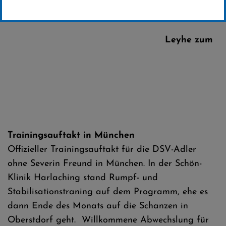
Erstellt von
SC-Willingen
Leyhe zum
Trainingsauftakt in München
Offizieller Trainingsauftakt für die DSV-Adler
ohne Severin Freund in München. In der Schön-
Klinik Harlaching stand Rumpf- und
Stabilisationstraning auf dem Programm, ehe es
dann Ende des Monats auf die Schanzen in
Oberstdorf geht. Willkommene Abwechslung für