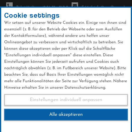
Ticket-Hotline: +49 56 32 - 960-0
E-Mail: info@sc-willingen.de
Cookie settings
Wir setzen auf unserer Website Cookies ein. Einige von ihnen sind
To
essenziell (z. B. für den Betrieb der Webseite oder zum Ausfüllen
na
der Kontaktformulare), während andere uns helfen unser
Direkt
Onlineangebot zu verbessern und wirtschaftlich zu betreiben. Sie
zum
können diese akzeptieren oder per Klick auf die Schaltfläche
Inhalt
"Einstellungen individuell anpassen" diese einstellen. Diese
Einstellungen können Sie jederzeit aufrufen und Cookies auch
News
nachträglich abwählen (z. B. im Fußbereich unserer Website). Bitte
beachten Sie, dass auf Basis Ihrer Einstellungen womöglich nicht
mehr alle Funktionalitäten der Seite zur Verfügung stehen. Nähere
Hinweise erhalten Sie in unserer Datenschutzerklärung.
Weltcup-Splitter 04.12.2024
Einstellungen individuell anpassen
Alle akzeptieren
04 .Dezember 2024
Kategorie:
Weltcup-News