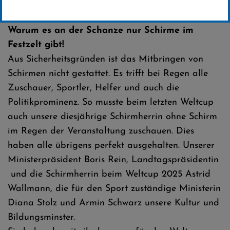
Erstellt von
Presseteam / Ski-Club Willingen
Warum es an der Schanze nur Schirme im
Festzelt gibt!
Aus Sicherheitsgründen ist das Mitbringen von
Schirmen nicht gestattet. Es trifft bei Regen alle
Zuschauer, Sportler, Helfer und auch die
Politikprominenz. So musste beim letzten Weltcup
auch unsere diesjährige Schirmherrin ohne Schirm
im Regen der Veranstaltung zuschauen. Dies
haben alle übrigens perfekt ausgehalten. Unserer
Ministerpräsident Boris Rein, Landtagspräsidentin
und die Schirmherrin beim Weltcup 2025 Astrid
Wallmann, die für den Sport zuständige Ministerin
Diana Stolz und Armin Schwarz unsere Kultur und
Bildungsminster.