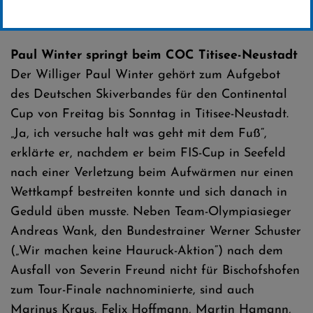
Erstellt von
SC-Willingen
Paul Winter springt beim COC Titisee-Neustadt
Der Williger Paul Winter gehört zum Aufgebot
des Deutschen Skiverbandes für den Continental
Cup von Freitag bis Sonntag in Titisee-Neustadt.
„Ja, ich versuche halt was geht mit dem Fuß“,
erklärte er, nachdem er beim FIS-Cup in Seefeld
nach einer Verletzung beim Aufwärmen nur einen
Wettkampf bestreiten konnte und sich danach in
Geduld üben musste. Neben Team-Olympiasieger
Andreas Wank, den Bundestrainer Werner Schuster
(„Wir machen keine Hauruck-Aktion“) nach dem
Ausfall von Severin Freund nicht für Bischofshofen
zum Tour-Finale nachnominierte, sind auch
Marinus Kraus, Felix Hoffmann, Martin Hamann,