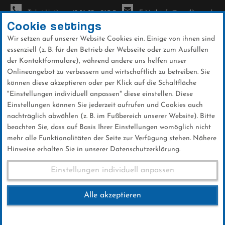
Ticket-Hotline: +49 56 32 - 960-0
E-Mail: info@sc-willingen.de
Cookie settings
Wir setzen auf unserer Website Cookies ein. Einige von ihnen sind
To
essenziell (z. B. für den Betrieb der Webseite oder zum Ausfüllen
na
der Kontaktformulare), während andere uns helfen unser
Direkt
Onlineangebot zu verbessern und wirtschaftlich zu betreiben. Sie
zum
können diese akzeptieren oder per Klick auf die Schaltfläche
Inhalt
"Einstellungen individuell anpassen" diese einstellen. Diese
Einstellungen können Sie jederzeit aufrufen und Cookies auch
News
nachträglich abwählen (z. B. im Fußbereich unserer Website). Bitte
beachten Sie, dass auf Basis Ihrer Einstellungen womöglich nicht
mehr alle Funktionalitäten der Seite zur Verfügung stehen. Nähere
Hinweise erhalten Sie in unserer Datenschutzerklärung.
Weltcup-Splitter 06.01.2017
Einstellungen individuell anpassen
Alle akzeptieren
06 .Januar 2017
Kategorie:
Weltcup-News