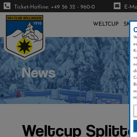
Ticket-Hotline: +49 56 32 - 960-0
E-Mai
WELTCUP
SKI-
W
Direkt
e
zum
K
Inhalt
v
o
News
d
C
B
m
H
Weltcup Splitte