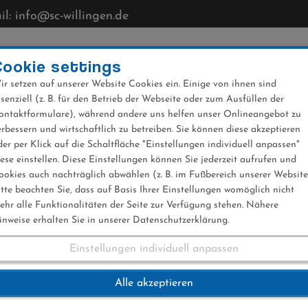
l: info@sc-willingen.de
CLUB
MÜHLENKOPFSCHANZE
NEWS
VERANST
Cookie settings
ir setzen auf unserer Website Cookies ein. Einige von ihnen sind
ssenziell (z. B. für den Betrieb der Webseite oder zum Ausfüllen der
ontaktformulare), während andere uns helfen unser Onlineangebot zu
erbessern und wirtschaftlich zu betreiben. Sie können diese akzeptieren
der per Klick auf die Schaltfläche "Einstellungen individuell anpassen"
iese einstellen. Diese Einstellungen können Sie jederzeit aufrufen und
ookies auch nachträglich abwählen (z. B. im Fußbereich unserer Website
itte beachten Sie, dass auf Basis Ihrer Einstellungen womöglich nicht
ehr alle Funktionalitäten der Seite zur Verfügung stehen. Nähere
inweise erhalten Sie in unserer Datenschutzerklärung.
Einstellungen individuell anpassen
r 06.12.2024
Alle akzeptieren