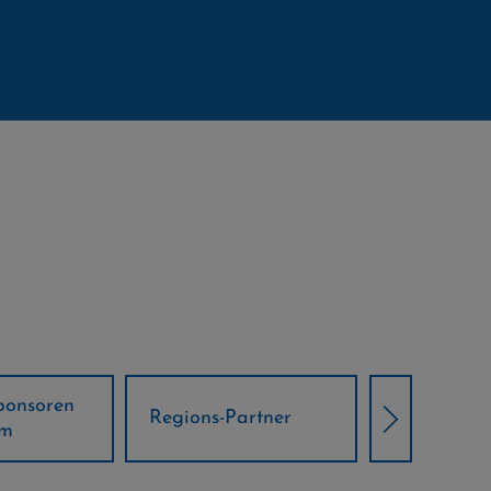
Örtliche Weltcup-
artner
Klima Part
Partner