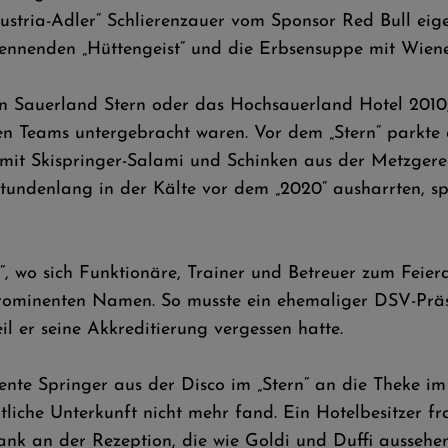
Austria-Adler“ Schlierenzauer vom Sponsor Red Bull e
ennenden „Hüttengeist“ und die Erbsensuppe mit Wiene
en Sauerland Stern oder das Hochsauerland Hotel 2010,
n Teams untergebracht waren. Vor dem „Stern“ parkte 
n mit Skispringer-Salami und Schinken aus der Metzgerei
ie stundenlang in der Kälte vor dem „2020“ ausharrten, 
, wo sich Funktionäre, Trainer und Betreuer zum Feiera
prominenten Namen. So musste ein ehemaliger DSV-Präsi
il er seine Akkreditierung vergessen hatte.
ente Springer aus der Disco im „Stern“ an die Theke im
liche Unterkunft nicht mehr fand. Ein Hotelbesitzer f
bank an der Rezeption, die wie Goldi und Duffi aussehe