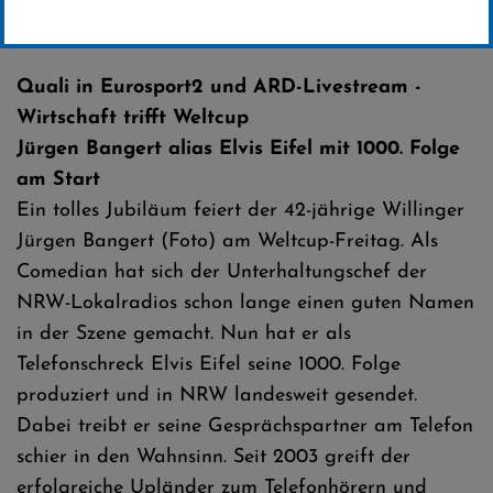
Erstellt von
SC-Willingen
Quali in Eurosport2 und ARD-Livestream -
Wirtschaft trifft Weltcup
Jürgen Bangert alias Elvis Eifel mit 1000. Folge
am Start
Ein tolles Jubiläum feiert der 42-jährige Willinger
Jürgen Bangert (Foto) am Weltcup-Freitag. Als
Comedian hat sich der Unterhaltungschef der
NRW-Lokalradios schon lange einen guten Namen
in der Szene gemacht. Nun hat er als
Telefonschreck Elvis Eifel seine 1000. Folge
produziert und in NRW landesweit gesendet.
Dabei treibt er seine Gesprächspartner am Telefon
schier in den Wahnsinn. Seit 2003 greift der
erfolgreiche Upländer zum Telefonhörern und