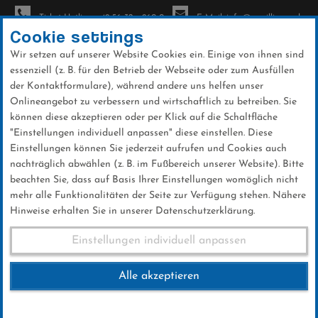
Ticket-Hotline: +49 56 32 - 960-0
E-Mail: info@sc-willingen.de
Cookie settings
Wir setzen auf unserer Website Cookies ein. Einige von ihnen sind
To
essenziell (z. B. für den Betrieb der Webseite oder zum Ausfüllen
na
der Kontaktformulare), während andere uns helfen unser
Direkt
Onlineangebot zu verbessern und wirtschaftlich zu betreiben. Sie
zum
können diese akzeptieren oder per Klick auf die Schaltfläche
Inhalt
"Einstellungen individuell anpassen" diese einstellen. Diese
Einstellungen können Sie jederzeit aufrufen und Cookies auch
News
nachträglich abwählen (z. B. im Fußbereich unserer Website). Bitte
beachten Sie, dass auf Basis Ihrer Einstellungen womöglich nicht
mehr alle Funktionalitäten der Seite zur Verfügung stehen. Nähere
Hinweise erhalten Sie in unserer Datenschutzerklärung.
Weltcup-Splitter 08.01.2016 (2)
Einstellungen individuell anpassen
Alle akzeptieren
08 .Januar 2016
Kategorie:
Weltcup-News