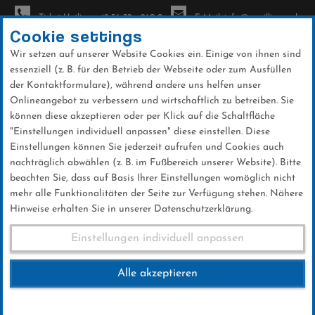
Ticket-Hotline: +49 56 32 - 960-0
E-Mail: info@sc-willingen.de
Cookie settings
Wir setzen auf unserer Website Cookies ein. Einige von ihnen sind
To
essenziell (z. B. für den Betrieb der Webseite oder zum Ausfüllen
na
der Kontaktformulare), während andere uns helfen unser
Direkt
Onlineangebot zu verbessern und wirtschaftlich zu betreiben. Sie
zum
können diese akzeptieren oder per Klick auf die Schaltfläche
Inhalt
"Einstellungen individuell anpassen" diese einstellen. Diese
Einstellungen können Sie jederzeit aufrufen und Cookies auch
News
nachträglich abwählen (z. B. im Fußbereich unserer Website). Bitte
beachten Sie, dass auf Basis Ihrer Einstellungen womöglich nicht
mehr alle Funktionalitäten der Seite zur Verfügung stehen. Nähere
Hinweise erhalten Sie in unserer Datenschutzerklärung.
Weltcup-Splitter 08.08.2019
Einstellungen individuell anpassen
Alle akzeptieren
08 .August 2019
Kategorie:
Weltcup-News