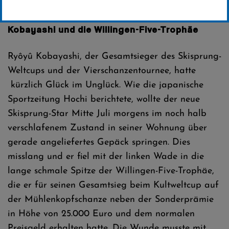
Erstellt von
SC-Willingen
Kobayashi und die Willingen-Five-Trophäe
Ryôyû Kobayashi, der Gesamtsieger des Skisprung-
Weltcups und der Vierschanzentournee, hatte
kürzlich Glück im Unglück. Wie die japanische
Sportzeitung Hochi berichtete, wollte der neue
Skisprung-Star Mitte Juli morgens im noch halb
verschlafenem Zustand in seiner Wohnung über
gerade angeliefertes Gepäck springen. Dies
misslang und er fiel mit der linken Wade in die
lange schmale Spitze der Willingen-Five-Trophäe,
die er für seinen Gesamtsieg beim Kultweltcup auf
der Mühlenkopfschanze neben der Sonderprämie
in Höhe von 25.000 Euro und dem normalen
Preisgeld erhalten hatte. Die Wunde musste mit