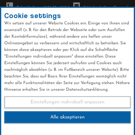
Ticket-Hotline: +49 56 32 - 960-0
E-Mail: info@sc-willingen.de
Cookie settings
Wir setzen auf unserer Website Cookies ein. Einige von ihnen sind
To
essenziell (z. B. für den Betrieb der Webseite oder zum Ausfüllen
na
der Kontaktformulare), während andere uns helfen unser
Direkt
Onlineangebot zu verbessern und wirtschaftlich zu betreiben. Sie
zum
können diese akzeptieren oder per Klick auf die Schaltfläche
Inhalt
"Einstellungen individuell anpassen" diese einstellen. Diese
Einstellungen können Sie jederzeit aufrufen und Cookies auch
News
nachträglich abwählen (z. B. im Fußbereich unserer Website). Bitte
beachten Sie, dass auf Basis Ihrer Einstellungen womöglich nicht
mehr alle Funktionalitäten der Seite zur Verfügung stehen. Nähere
Hinweise erhalten Sie in unserer Datenschutzerklärung.
Weltcup-Splitter 09.01.2016
Einstellungen individuell anpassen
Alle akzeptieren
09 .Januar 2016
Kategorie:
Weltcup-News