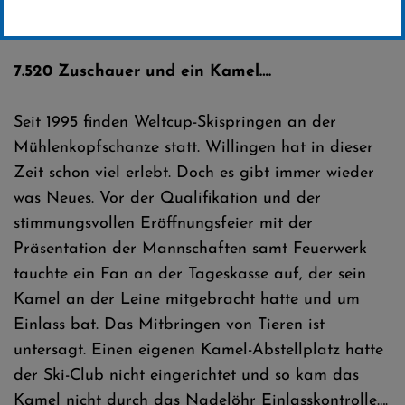
Erstellt von
SC-Willingen
7.520 Zuschauer und ein Kamel….
Seit 1995 finden Weltcup-Skispringen an der
Mühlenkopfschanze statt. Willingen hat in dieser
Zeit schon viel erlebt. Doch es gibt immer wieder
was Neues. Vor der Qualifikation und der
stimmungsvollen Eröffnungsfeier mit der
Präsentation der Mannschaften samt Feuerwerk
tauchte ein Fan an der Tageskasse auf, der sein
Kamel an der Leine mitgebracht hatte und um
Einlass bat. Das Mitbringen von Tieren ist
untersagt. Einen eigenen Kamel-Abstellplatz hatte
der Ski-Club nicht eingerichtet und so kam das
Kamel nicht durch das Nadelöhr Einlasskontrolle….