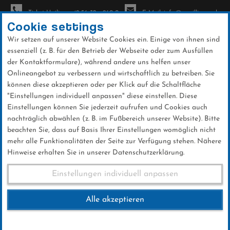
Ticket-Hotline: +49 56 32 - 960-0
E-Mail: info@sc-willingen.de
Cookie settings
Wir setzen auf unserer Website Cookies ein. Einige von ihnen sind
To
essenziell (z. B. für den Betrieb der Webseite oder zum Ausfüllen
na
der Kontaktformulare), während andere uns helfen unser
Direkt
Onlineangebot zu verbessern und wirtschaftlich zu betreiben. Sie
zum
können diese akzeptieren oder per Klick auf die Schaltfläche
Inhalt
"Einstellungen individuell anpassen" diese einstellen. Diese
Einstellungen können Sie jederzeit aufrufen und Cookies auch
News
nachträglich abwählen (z. B. im Fußbereich unserer Website). Bitte
beachten Sie, dass auf Basis Ihrer Einstellungen womöglich nicht
mehr alle Funktionalitäten der Seite zur Verfügung stehen. Nähere
Hinweise erhalten Sie in unserer Datenschutzerklärung.
Weltcup-Splitter 09.01.2016 (2)
Einstellungen individuell anpassen
Alle akzeptieren
09 .Januar 2016
Kategorie:
Weltcup-News