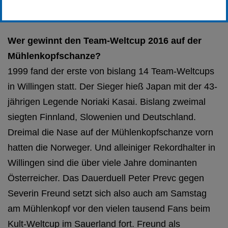
Erstellt von
SC-Willingen
Wer gewinnt den Team-Weltcup 2016 auf der
Mühlenkopfschanze?
1999 fand der erste von bislang 14 Team-Weltcups
in Willingen statt. Der Sieger hieß Japan mit der 43-
jährigen Legende Noriaki Kasai. Bislang zweimal
siegten Finnland, Slowenien und Deutschland.
Dreimal die Nase auf der Mühlenkopfschanze vorn
hatten die Norweger. Und alleiniger Rekordhalter in
Willingen sind die über viele Jahre dominanten
Österreicher. Das Dauerduell Peter Prevc gegen
Severin Freund setzt sich also auch am Samstag
am Mühlenkopf vor den vielen tausend Fans beim
Kult-Weltcup im Sauerland fort. Freund als