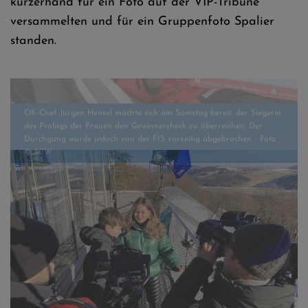
kurzerhand für ein Foto auf der VIP-Tribüne
versammelten und für ein Gruppenfoto Spalier
OK-Chef Jürgen Hensel machte sich am Samstag bereit, der Siegerin
standen.
des Prologs der Frauen den Gewinnercheck zu überreichen. Der
Durchgang wurde jedoch von der FIS vorzeitig abgebrochen - Foto
© SCW
Der Kinderreporter auf der Mühlenkopfschanze - Foto © SCW