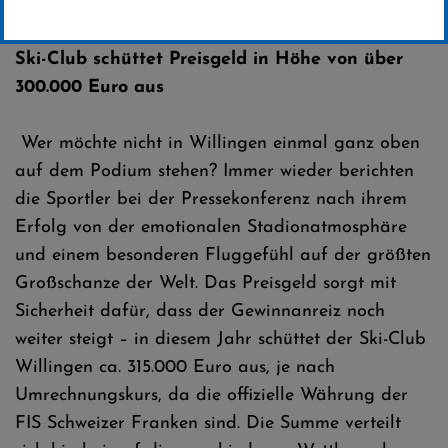
Erstellt von
Presseteam SCW
Ski-Club schüttet Preisgeld in Höhe von über
300.000 Euro aus
Wer möchte nicht in Willingen einmal ganz oben
auf dem Podium stehen? Immer wieder berichten
die Sportler bei der Pressekonferenz nach ihrem
Erfolg von der emotionalen Stadionatmosphäre
und einem besonderen Fluggefühl auf der größten
Großschanze der Welt. Das Preisgeld sorgt mit
Sicherheit dafür, dass der Gewinnanreiz noch
weiter steigt – in diesem Jahr schüttet der Ski-Club
Willingen ca. 315.000 Euro aus, je nach
Umrechnungskurs, da die offizielle Währung der
FIS Schweizer Franken sind. Die Summe verteilt