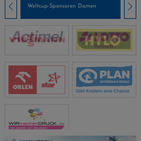
Weltcup-Sponsoren Damen
Wel