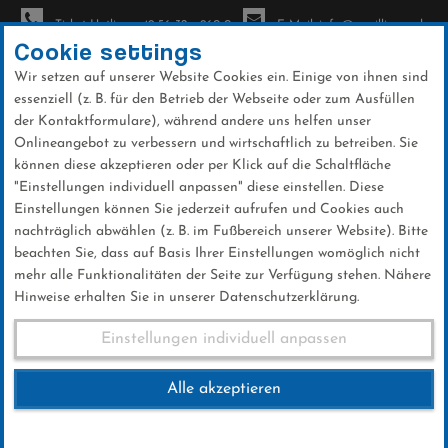
Ticket-Hotline: +49 56 32 - 960-0
E-Mail: info@sc-willingen.de
Cookie settings
Wir setzen auf unserer Website Cookies ein. Einige von ihnen sind
To
essenziell (z. B. für den Betrieb der Webseite oder zum Ausfüllen
na
der Kontaktformulare), während andere uns helfen unser
Direkt
Onlineangebot zu verbessern und wirtschaftlich zu betreiben. Sie
zum
können diese akzeptieren oder per Klick auf die Schaltfläche
Inhalt
"Einstellungen individuell anpassen" diese einstellen. Diese
Einstellungen können Sie jederzeit aufrufen und Cookies auch
News
nachträglich abwählen (z. B. im Fußbereich unserer Website). Bitte
beachten Sie, dass auf Basis Ihrer Einstellungen womöglich nicht
mehr alle Funktionalitäten der Seite zur Verfügung stehen. Nähere
Hinweise erhalten Sie in unserer Datenschutzerklärung.
Weltcup-Splitter (1)
Einstellungen individuell anpassen
Alle akzeptieren
02 .Februar 2025
Kategorie:
Club-News
,
Weltcup-News
,
Skispringen