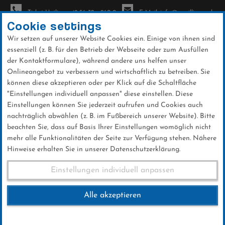
Ticket-Hotline: +49 56 32 - 960-0
E-Mail: info@sc-willingen.de
Cookie settings
Wir setzen auf unserer Website Cookies ein. Einige von ihnen sind
To
essenziell (z. B. für den Betrieb der Webseite oder zum Ausfüllen
na
der Kontaktformulare), während andere uns helfen unser
Direkt
Onlineangebot zu verbessern und wirtschaftlich zu betreiben. Sie
zum
können diese akzeptieren oder per Klick auf die Schaltfläche
Inhalt
"Einstellungen individuell anpassen" diese einstellen. Diese
Einstellungen können Sie jederzeit aufrufen und Cookies auch
News
nachträglich abwählen (z. B. im Fußbereich unserer Website). Bitte
beachten Sie, dass auf Basis Ihrer Einstellungen womöglich nicht
mehr alle Funktionalitäten der Seite zur Verfügung stehen. Nähere
Hinweise erhalten Sie in unserer Datenschutzerklärung.
Weltcup-Splitter 11.08.2016
Einstellungen individuell anpassen
Alle akzeptieren
11 .August 2016
Kategorie:
Weltcup-News