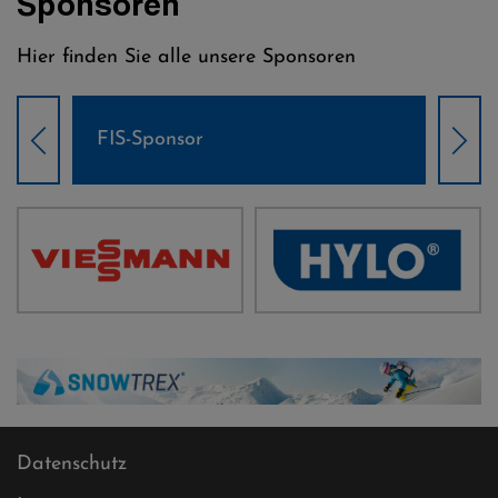
Sponsoren
Hier finden Sie alle unsere Sponsoren
Weltcup-Sponsoren Damen
Wel