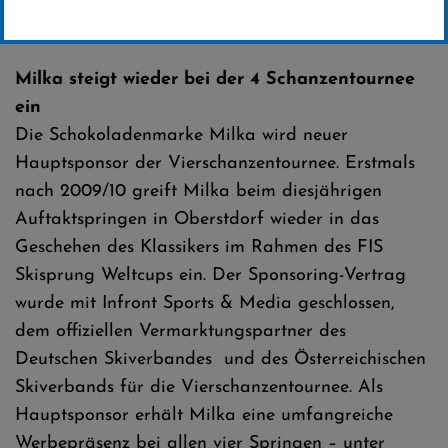
Erstellt von
SC-Willingen
Milka steigt wieder bei der 4 Schanzentournee
ein
Die Schokoladenmarke Milka wird neuer
Hauptsponsor der Vierschanzentournee. Erstmals
nach 2009/10 greift Milka beim diesjährigen
Auftaktspringen in Oberstdorf wieder in das
Geschehen des Klassikers im Rahmen des FIS
Skisprung Weltcups ein. Der Sponsoring-Vertrag
wurde mit Infront Sports & Media geschlossen,
dem offiziellen Vermarktungspartner des
Deutschen Skiverbandes und des Österreichischen
Skiverbands für die Vierschanzentournee. Als
Hauptsponsor erhält Milka eine umfangreiche
Werbepräsenz bei allen vier Springen – unter