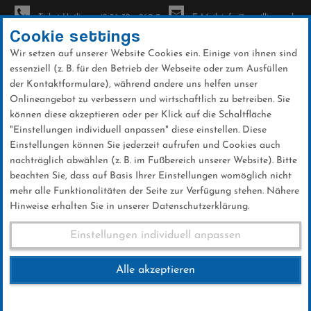
Ticket-Hotline: +49 56 32 - 960-0
E-Mail: info@sc-willingen.de
Cookie settings
Wir setzen auf unserer Website Cookies ein. Einige von ihnen sind
To
essenziell (z. B. für den Betrieb der Webseite oder zum Ausfüllen
na
der Kontaktformulare), während andere uns helfen unser
Direkt
Onlineangebot zu verbessern und wirtschaftlich zu betreiben. Sie
zum
können diese akzeptieren oder per Klick auf die Schaltfläche
Inhalt
"Einstellungen individuell anpassen" diese einstellen. Diese
Einstellungen können Sie jederzeit aufrufen und Cookies auch
News
nachträglich abwählen (z. B. im Fußbereich unserer Website). Bitte
beachten Sie, dass auf Basis Ihrer Einstellungen womöglich nicht
mehr alle Funktionalitäten der Seite zur Verfügung stehen. Nähere
Hinweise erhalten Sie in unserer Datenschutzerklärung.
Weltcup-Splitter 12.04.2019
Einstellungen individuell anpassen
Alle akzeptieren
12 .April 2019
Kategorie:
Weltcup-News