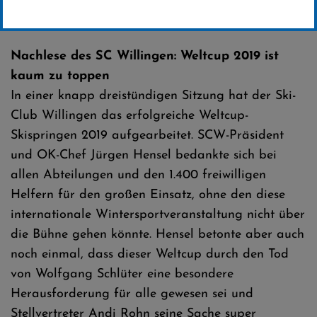
Erstellt von
SC-Willingen
Nachlese des SC Willingen: Weltcup 2019 ist
kaum zu toppen
In einer knapp dreistündigen Sitzung hat der Ski-
Club Willingen das erfolgreiche Weltcup-
Skispringen 2019 aufgearbeitet. SCW-Präsident
und OK-Chef Jürgen Hensel bedankte sich bei
allen Abteilungen und den 1.400 freiwilligen
Helfern für den großen Einsatz, ohne den diese
internationale Wintersportveranstaltung nicht über
die Bühne gehen könnte. Hensel betonte aber auch
noch einmal, dass dieser Weltcup durch den Tod
von Wolfgang Schlüter eine besondere
Herausforderung für alle gewesen sei und
Stellvertreter Andi Rohn seine Sache super