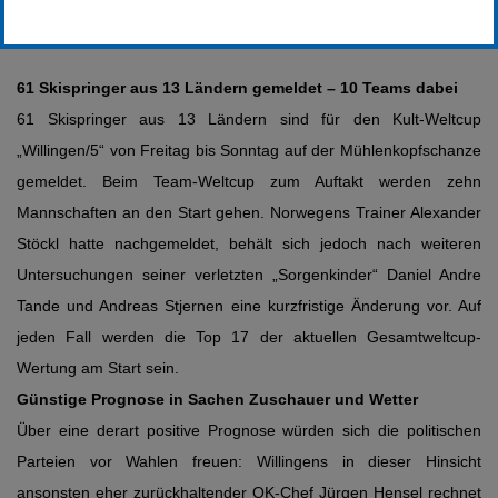
Erstellt von
SC-Willingen
61 Skispringer aus 13 Ländern gemeldet – 10 Teams dabei
61 Skispringer aus 13 Ländern sind für den Kult-Weltcup
„Willingen/5“ von Freitag bis Sonntag auf der Mühlenkopfschanze
gemeldet. Beim Team-Weltcup zum Auftakt werden zehn
Mannschaften an den Start gehen. Norwegens Trainer Alexander
Stöckl hatte nachgemeldet, behält sich jedoch nach weiteren
Untersuchungen seiner verletzten „Sorgenkinder“ Daniel Andre
Tande und Andreas Stjernen eine kurzfristige Änderung vor. Auf
jeden Fall werden die Top 17 der aktuellen Gesamtweltcup-
Wertung am Start sein.
Günstige Prognose in Sachen Zuschauer und Wetter
Über eine derart positive Prognose würden sich die politischen
Parteien vor Wahlen freuen: Willingens in dieser Hinsicht
ansonsten eher zurückhaltender OK-Chef Jürgen Hensel rechnet