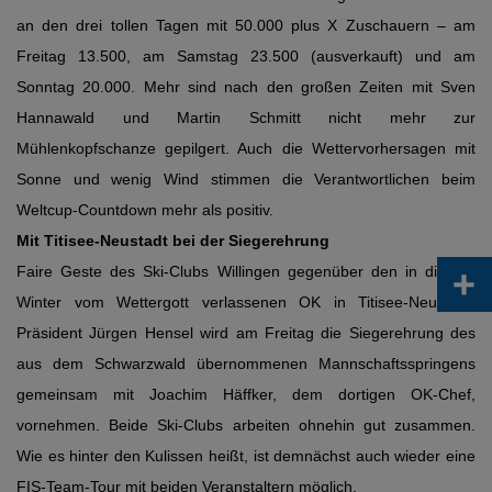
an den drei tollen Tagen mit 50.000 plus X Zuschauern – am
Freitag 13.500, am Samstag 23.500 (ausverkauft) und am
Sonntag 20.000. Mehr sind nach den großen Zeiten mit Sven
Hannawald und Martin Schmitt nicht mehr zur
Mühlenkopfschanze gepilgert. Auch die Wettervorhersagen mit
Sonne und wenig Wind stimmen die Verantwortlichen beim
Weltcup-Countdown mehr als positiv.
Mit Titisee-Neustadt bei der Siegerehrung
+
Faire Geste des Ski-Clubs Willingen gegenüber den in diesem
Winter vom Wettergott verlassenen OK in Titisee-Neustadt:
Präsident Jürgen Hensel wird am Freitag die Siegerehrung des
aus dem Schwarzwald übernommenen Mannschaftsspringens
gemeinsam mit Joachim Häffker, dem dortigen OK-Chef,
vornehmen. Beide Ski-Clubs arbeiten ohnehin gut zusammen.
Wie es hinter den Kulissen heißt, ist demnächst auch wieder eine
FIS-Team-Tour mit beiden Veranstaltern möglich.