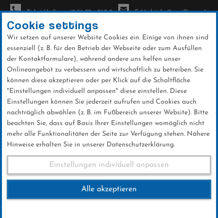
Ticket-Hotline: +49 56 32 - 960-0
E-Mail: info@sc-willingen.de
Cookie settings
Wir setzen auf unserer Website Cookies ein. Einige von ihnen sind
To
essenziell (z. B. für den Betrieb der Webseite oder zum Ausfüllen
na
der Kontaktformulare), während andere uns helfen unser
Direkt
Onlineangebot zu verbessern und wirtschaftlich zu betreiben. Sie
zum
können diese akzeptieren oder per Klick auf die Schaltfläche
Inhalt
"Einstellungen individuell anpassen" diese einstellen. Diese
Einstellungen können Sie jederzeit aufrufen und Cookies auch
News
nachträglich abwählen (z. B. im Fußbereich unserer Website). Bitte
beachten Sie, dass auf Basis Ihrer Einstellungen womöglich nicht
mehr alle Funktionalitäten der Seite zur Verfügung stehen. Nähere
Hinweise erhalten Sie in unserer Datenschutzerklärung.
Weltcup-Splitter 13.02.2019
Einstellungen individuell anpassen
Alle akzeptieren
13 .Februar 2019
Kategorie:
Weltcup-News