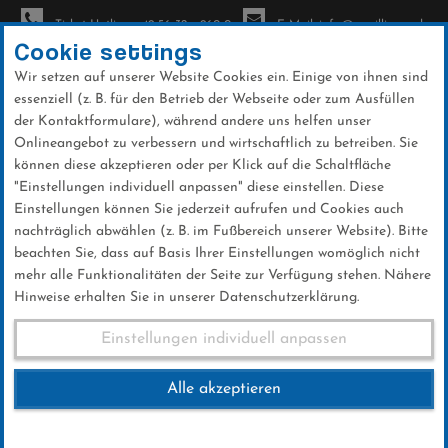
Ticket-Hotline: +49 56 32 - 960-0
E-Mail: info@sc-willingen.de
Cookie settings
Wir setzen auf unserer Website Cookies ein. Einige von ihnen sind
To
essenziell (z. B. für den Betrieb der Webseite oder zum Ausfüllen
na
der Kontaktformulare), während andere uns helfen unser
Direkt
Onlineangebot zu verbessern und wirtschaftlich zu betreiben. Sie
zum
können diese akzeptieren oder per Klick auf die Schaltfläche
Inhalt
"Einstellungen individuell anpassen" diese einstellen. Diese
Einstellungen können Sie jederzeit aufrufen und Cookies auch
News
nachträglich abwählen (z. B. im Fußbereich unserer Website). Bitte
beachten Sie, dass auf Basis Ihrer Einstellungen womöglich nicht
mehr alle Funktionalitäten der Seite zur Verfügung stehen. Nähere
Hinweise erhalten Sie in unserer Datenschutzerklärung.
Weltcup-Splitter 15.03.2017
Einstellungen individuell anpassen
Alle akzeptieren
15 .März 2017
Kategorie:
Weltcup-News