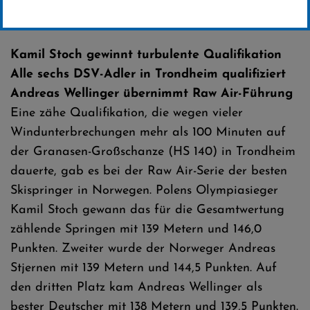
Erstellt von
SC-Willingen
Kamil Stoch gewinnt turbulente Qualifikation
Alle sechs DSV-Adler in Trondheim qualifiziert
Andreas Wellinger übernimmt Raw Air-Führung
Eine zähe Qualifikation, die wegen vieler
Windunterbrechungen mehr als 100 Minuten auf
der Granasen-Großschanze (HS 140) in Trondheim
dauerte, gab es bei der Raw Air-Serie der besten
Skispringer in Norwegen. Polens Olympiasieger
Kamil Stoch gewann das für die Gesamtwertung
zählende Springen mit 139 Metern und 146,0
Punkten. Zweiter wurde der Norweger Andreas
Stjernen mit 139 Metern und 144,5 Punkten. Auf
den dritten Platz kam Andreas Wellinger als
bester Deutscher mit 138 Metern und 139,5 Punkten.