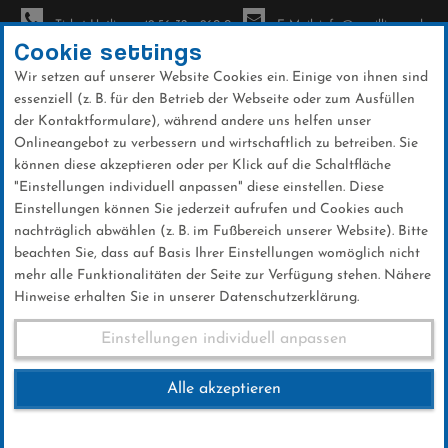
Ticket-Hotline: +49 56 32 - 960-0
E-Mail: info@sc-willingen.de
Cookie settings
Wir setzen auf unserer Website Cookies ein. Einige von ihnen sind
To
essenziell (z. B. für den Betrieb der Webseite oder zum Ausfüllen
na
der Kontaktformulare), während andere uns helfen unser
Direkt
Onlineangebot zu verbessern und wirtschaftlich zu betreiben. Sie
zum
können diese akzeptieren oder per Klick auf die Schaltfläche
Inhalt
"Einstellungen individuell anpassen" diese einstellen. Diese
Einstellungen können Sie jederzeit aufrufen und Cookies auch
News
nachträglich abwählen (z. B. im Fußbereich unserer Website). Bitte
beachten Sie, dass auf Basis Ihrer Einstellungen womöglich nicht
mehr alle Funktionalitäten der Seite zur Verfügung stehen. Nähere
Hinweise erhalten Sie in unserer Datenschutzerklärung.
Weltcup-Splitter 15.11.2017
Einstellungen individuell anpassen
Alle akzeptieren
15 .November 2017
Kategorie:
Weltcup-News