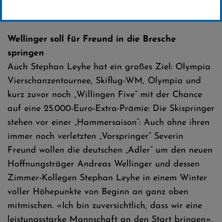
Erstellt von
SC-Willingen
Wellinger soll für Freund in die Bresche
springen
Auch Stephan Leyhe hat ein großes Ziel: Olympia
Vierschanzentournee, Skiflug-WM, Olympia und
kurz zuvor noch „Willingen Five“ mit der Chance
auf eine 25.000-Euro-Extra-Prämie: Die Skispringer
stehen vor einer „Hammersaison“: Auch ohne ihren
immer noch verletzten „Vorspringer“ Severin
Freund wollen die deutschen „Adler“ um den neuen
Hoffnungsträger Andreas Wellinger und dessen
Zimmer-Kollegen Stephan Leyhe in einem Winter
voller Höhepunkte von Beginn an ganz oben
mitmischen. «Ich bin zuversichtlich, dass wir eine
leistungsstarke Mannschaft an den Start bringen»,