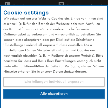
Ticket-Hotline: +49 56 32 - 960-0
E-Mail: info@sc-willingen.de
Cookie settings
Wir setzen auf unserer Website Cookies ein. Einige von ihnen sind
To
essenziell (z. B. für den Betrieb der Webseite oder zum Ausfüllen
na
der Kontaktformulare), während andere uns helfen unser
Direkt
Onlineangebot zu verbessern und wirtschaftlich zu betreiben. Sie
zum
können diese akzeptieren oder per Klick auf die Schaltfläche
Inhalt
"Einstellungen individuell anpassen" diese einstellen. Diese
Einstellungen können Sie jederzeit aufrufen und Cookies auch
News
nachträglich abwählen (z. B. im Fußbereich unserer Website). Bitte
beachten Sie, dass auf Basis Ihrer Einstellungen womöglich nicht
mehr alle Funktionalitäten der Seite zur Verfügung stehen. Nähere
Hinweise erhalten Sie in unserer Datenschutzerklärung.
Weltcup-Splitter 17.02.2019
Einstellungen individuell anpassen
Alle akzeptieren
17 .Februar 2019
Kategorie:
Weltcup-News