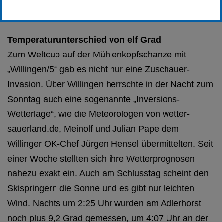
Erstellt von
SC-Willingen
Temperaturunterschied von elf Grad
Zum Weltcup auf der Mühlenkopfschanze mit
„Willingen/5“ gab es nicht nur eine Zuschauer-
Invasion. Über Willingen herrschte in der Nacht zum
Sonntag auch eine sogenannte „Inversions-
Wetterlage“, wie die Meteorologen von wetter-
sauerland.de, Meinolf und Julian Pape dem
Willinger OK-Chef Jürgen Hensel übermittelten. Seit
einer Woche stellten sich ihre Wetterprognosen
nahezu exakt ein. Auch am Schlusstag scheint den
Skispringern die Sonne und es gibt nur leichten
Wind. Nachts um 2:25 Uhr wurden am Adlerhorst
noch plus 9,2 Grad gemessen, um 4:07 Uhr an der