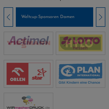
Weltcup-Sponsoren Damen
Wel