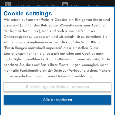
Ticket-Hotline: +49 56 32 - 960-0
E-Mail: info@sc-willingen.de
Cookie settings
Wir setzen auf unserer Website Cookies ein. Einige von ihnen sind
To
essenziell (z. B. für den Betrieb der Webseite oder zum Ausfüllen
na
der Kontaktformulare), während andere uns helfen unser
Direkt
Onlineangebot zu verbessern und wirtschaftlich zu betreiben. Sie
zum
können diese akzeptieren oder per Klick auf die Schaltfläche
Inhalt
"Einstellungen individuell anpassen" diese einstellen. Diese
Einstellungen können Sie jederzeit aufrufen und Cookies auch
News
nachträglich abwählen (z. B. im Fußbereich unserer Website). Bitte
beachten Sie, dass auf Basis Ihrer Einstellungen womöglich nicht
mehr alle Funktionalitäten der Seite zur Verfügung stehen. Nähere
Hinweise erhalten Sie in unserer Datenschutzerklärung.
Weltcup-Splitter 18.01.2018
Einstellungen individuell anpassen
Alle akzeptieren
18 .Januar 2018
Kategorie:
Weltcup-News