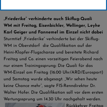
Erstellt von
SC-Willingen
„Friederike“ verhinderte auch Skiflug-Quali
WM mit Freitag, Eisenbichler, Wellinger, Leyhe
Karl Geiger und Fannemel im Einzel nicht dabei
Sturmtief „Friederike“ verhinderte bei der Skiflug-
WM in Oberstdorf die Qualifikation auf der
Heini-Klopfer-Flugschanze und bereitete Richard
Freitag und Co. einen vorzeitigen Feierabend nach
nur einem Trainingssprung: Die Quali für das
WM-Einzel am Freitag (16.00 Uhr/ARD/Eurosport)
und Samstag wurde abgesagt. „Wir sehen heute
keine Chance mehr“, sagte FIS-Renndirektor Dr.
Walter Hofer. Die Qualifikation soll vor dem ersten
Wertungssprung um 14.30 Uhr nachgeholt werden.
Rückkehrer Freitag