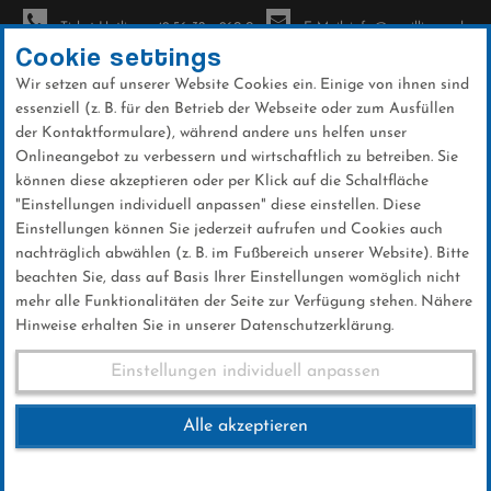
Ticket-Hotline: +49 56 32 - 960-0
E-Mail: info@sc-willingen.de
Cookie settings
Wir setzen auf unserer Website Cookies ein. Einige von ihnen sind
To
essenziell (z. B. für den Betrieb der Webseite oder zum Ausfüllen
na
der Kontaktformulare), während andere uns helfen unser
Direkt
Onlineangebot zu verbessern und wirtschaftlich zu betreiben. Sie
zum
können diese akzeptieren oder per Klick auf die Schaltfläche
Inhalt
"Einstellungen individuell anpassen" diese einstellen. Diese
Einstellungen können Sie jederzeit aufrufen und Cookies auch
News
nachträglich abwählen (z. B. im Fußbereich unserer Website). Bitte
beachten Sie, dass auf Basis Ihrer Einstellungen womöglich nicht
mehr alle Funktionalitäten der Seite zur Verfügung stehen. Nähere
Hinweise erhalten Sie in unserer Datenschutzerklärung.
Weltcup-Splitter 18.03.2016
Einstellungen individuell anpassen
Alle akzeptieren
18 .März 2016
Kategorie:
Weltcup-News