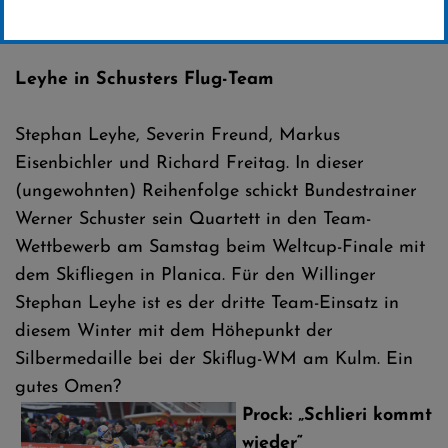
Erstellt von
SC-Willingen
Leyhe in Schusters Flug-Team
Stephan Leyhe, Severin Freund, Markus
Eisenbichler und Richard Freitag. In dieser
(ungewohnten) Reihenfolge schickt Bundestrainer
Werner Schuster sein Quartett in den Team-
Wettbewerb am Samstag beim Weltcup-Finale mit
dem Skifliegen in Planica. Für den Willinger
Stephan Leyhe ist es der dritte Team-Einsatz in
diesem Winter mit dem Höhepunkt der
Silbermedaille bei der Skiflug-WM am Kulm. Ein
gutes Omen?
Prock: „Schlieri kommt
wieder“