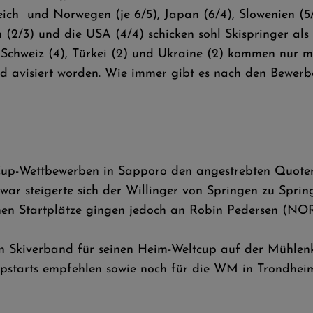
reich und Norwegen (je 6/5), Japan (6/4), Slowenien (5
en (2/3) und die USA (4/4) schicken sohl Skispringer al
ie Schweiz (4), Türkei (2) und Ukraine (2) kommen nur m
nd avisiert worden. Wie immer gibt es nach den Bewerb
Cup-Wettbewerben in Sapporo den angestrebten Quotenp
ar steigerte sich der Willinger von Springen zu Spri
ichen Startplätze gingen jedoch an Robin Pedersen (N
n Skiverband für seinen Heim-Weltcup auf der Mühlen
starts empfehlen sowie noch für die WM in Trondheim 