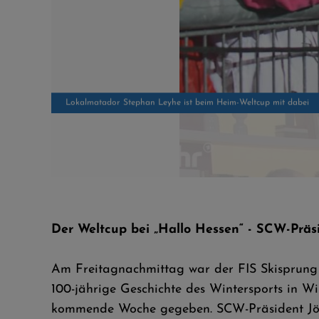
SCW-Präsident Jörn Kesper sprach im HR über den Willinger We
Der Weltcup bei „Hallo Hessen“ - SCW-Präs
Am Freitagnachmittag war der FIS Skisprung 
100-jährige Geschichte des Wintersports in Wi
kommende Woche gegeben. SCW-Präsident Jörn