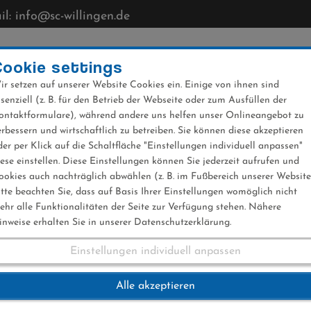
l: info@sc-willingen.de
CLUB
MÜHLENKOPFSCHANZE
NEWS
VERANST
Cookie settings
ir setzen auf unserer Website Cookies ein. Einige von ihnen sind
ssenziell (z. B. für den Betrieb der Webseite oder zum Ausfüllen der
ontaktformulare), während andere uns helfen unser Onlineangebot zu
erbessern und wirtschaftlich zu betreiben. Sie können diese akzeptieren
der per Klick auf die Schaltfläche "Einstellungen individuell anpassen"
iese einstellen. Diese Einstellungen können Sie jederzeit aufrufen und
ookies auch nachträglich abwählen (z. B. im Fußbereich unserer Website
itte beachten Sie, dass auf Basis Ihrer Einstellungen womöglich nicht
ehr alle Funktionalitäten der Seite zur Verfügung stehen. Nähere
inweise erhalten Sie in unserer Datenschutzerklärung.
Einstellungen individuell anpassen
r
Alle akzeptieren