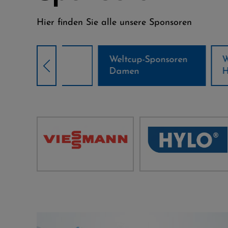
Hier finden Sie alle unsere Sponsoren
Weltcup-Sponsoren
Weltcup-S
sor
Damen
Herren