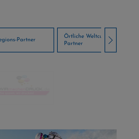
Örtliche Weltcup-
artner
Klima Part
Partner