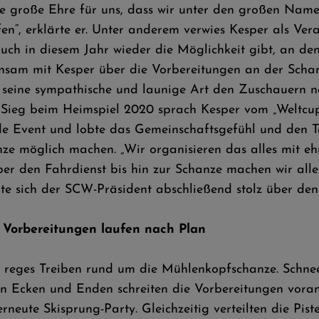
eine große Ehre für uns, dass wir unter den großen Na
en“, erklärte er. Unter anderem verwies Kesper als Vera
ch in diesem Jahr wieder die Möglichkeit gibt, an de
nsam mit Kesper über die Vorbereitungen an der Schan
 seine sympathische und launige Art den Zuschauern 
 Sieg beim Heimspiel 2020 sprach Kesper vom „Weltcu
de Event und lobte das Gemeinschaftsgefühl und den Te
 möglich machen. „Wir organisieren das alles mit ehre
ber den Fahrdienst bis hin zur Schanze machen wir alles
igte sich der SCW-Präsident abschließend stolz über 
 Vorbereitungen laufen nach Plan
 reges Treiben rund um die Mühlenkopfschanze. Schne
 allen Ecken und Enden schreiten die Vorbereitungen vo
neute Skisprung-Party. Gleichzeitig verteilten die Pi