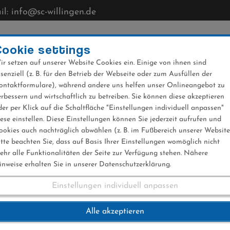
l: info@sc-willingen.de
CLUB
MÜHLENKOPFSCHANZE
NEWS
VERANST
Cookie settings
ir setzen auf unserer Website Cookies ein. Einige von ihnen sind
ssenziell (z. B. für den Betrieb der Webseite oder zum Ausfüllen der
ontaktformulare), während andere uns helfen unser Onlineangebot zu
erbessern und wirtschaftlich zu betreiben. Sie können diese akzeptieren
der per Klick auf die Schaltfläche "Einstellungen individuell anpassen"
iese einstellen. Diese Einstellungen können Sie jederzeit aufrufen und
ookies auch nachträglich abwählen (z. B. im Fußbereich unserer Website
itte beachten Sie, dass auf Basis Ihrer Einstellungen womöglich nicht
ehr alle Funktionalitäten der Seite zur Verfügung stehen. Nähere
inweise erhalten Sie in unserer Datenschutzerklärung.
Einstellungen individuell anpassen
r (2)
Alle akzeptieren