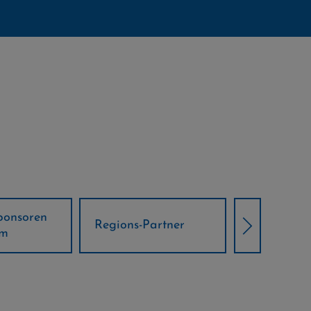
Örtliche Weltcup-
artner
Klima Part
Partner