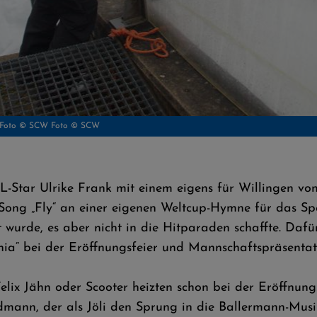
tian Brenden, TD Saso Komovec und Assistent der Rennleitung Torben Hirsch - F
TL-Star Ulrike Frank mit einem eigens für Willingen 
Song „Fly“ an einer eigenen Weltcup-Hymne für das Spe
 wurde, es aber nicht in die Hitparaden schaffte. Daf
ophia“ bei der Eröffnungsfeier und Mannschaftspräsent
elix Jähn oder Scooter heizten schon bei der Eröffnung
ldmann, der als Jöli den Sprung in die Ballermann-Musi