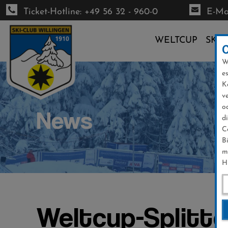
Ticket-Hotline: +49 56 32 - 960-0
E-Mai
WELTCUP
SKI-
W
Direkt
e
zum
K
Inhalt
v
o
News
d
C
B
m
H
Weltcup-Splitte