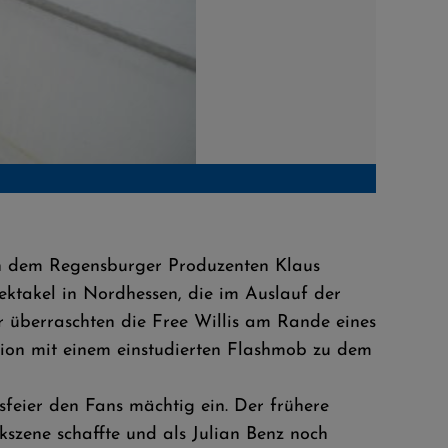
oto © SCW
Das Stim
von dem Regensburger Produzenten Klaus
ktakel in Nordhessen, die im Auslauf der
ür überraschten die Free Willis am Rande eines
ation mit einem einstudierten Flashmob zu dem
sfeier den Fans mächtig ein. Der frühere
kszene schaffte und als Julian Benz noch