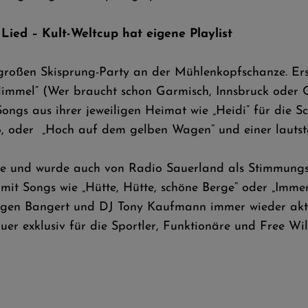
ied – Kult-Weltcup hat eigene Playlist
r großen Skisprung-Party an der Mühlenkopfschanze. E
Himmel“ (Wer braucht schon Garmisch, Innsbruck oder Ob
 Songs aus ihrer jeweiligen Heimat wie „Heidi“ für di
o, oder „Hoch auf dem gelben Wagen“ und einer lautst
ule und wurde auch von Radio Sauerland als Stimmung
 mit Songs wie „Hütte, Hütte, schöne Berge“ oder „Immer
ürgen Bangert und DJ Tony Kaufmann immer wieder akt
r exklusiv für die Sportler, Funktionäre und Free Will