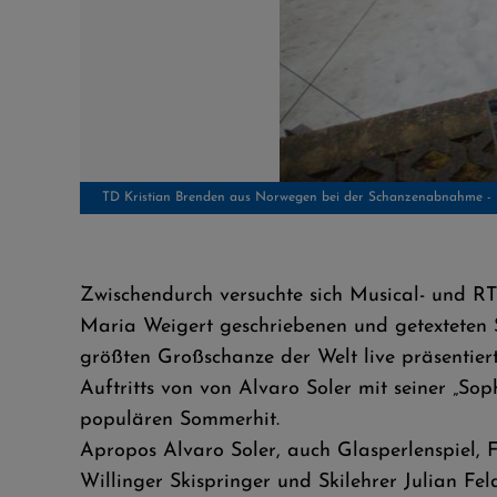
Schanzenchef Andreas Rohn, Rennleiter Volkmar Hirsch, TD Kris
Zwischendurch versuchte sich Musical- und R
Maria Weigert geschriebenen und getexteten 
größten Großschanze der Welt live präsentiert
Auftritts von von Alvaro Soler mit seiner „S
populären Sommerhit.
Apropos Alvaro Soler, auch Glasperlenspiel, F
Willinger Skispringer und Skilehrer Julian Fe