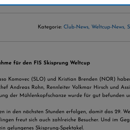
Kategorie:
Club-News
,
Weltcup-News
,
S
hme für den FIS Skisprung Weltcup
 Saso Komovec (SLO) und Kristian Brenden (NOR) habe
f Andreas Rohn, Rennleiter Volkmar Hirsch und Assis
ng der Mühlenkopfschanze wurde für gut befunden und
den in den nächsten Stunden erfolgen, damit das 29. W
lingen freut sich auch zahlreiche Besucher. Und im Ge
 ein gelungenes Skisprung-Spektakel.