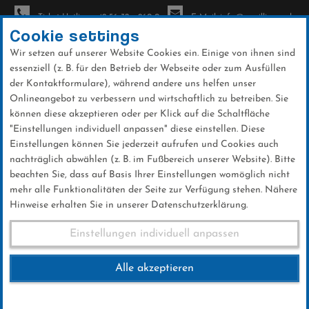
Ticket-Hotline: +49 56 32 - 960-0
E-Mail: info@sc-willingen.de
Cookie settings
Wir setzen auf unserer Website Cookies ein. Einige von ihnen sind
To
essenziell (z. B. für den Betrieb der Webseite oder zum Ausfüllen
na
der Kontaktformulare), während andere uns helfen unser
Direkt
Onlineangebot zu verbessern und wirtschaftlich zu betreiben. Sie
zum
können diese akzeptieren oder per Klick auf die Schaltfläche
Inhalt
"Einstellungen individuell anpassen" diese einstellen. Diese
Einstellungen können Sie jederzeit aufrufen und Cookies auch
News
nachträglich abwählen (z. B. im Fußbereich unserer Website). Bitte
beachten Sie, dass auf Basis Ihrer Einstellungen womöglich nicht
mehr alle Funktionalitäten der Seite zur Verfügung stehen. Nähere
Hinweise erhalten Sie in unserer Datenschutzerklärung.
Weltcup-Splitter 22.02.2016
Einstellungen individuell anpassen
Alle akzeptieren
22 .Februar 2016
Kategorie:
Weltcup-News