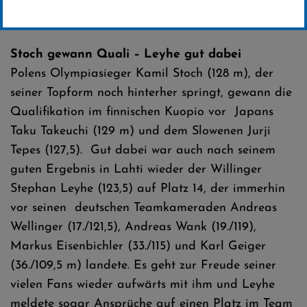
Erstellt von
SC-Willingen
Stoch gewann Quali – Leyhe gut dabei
Polens Olympiasieger Kamil Stoch (128 m), der
seiner Topform noch hinterher springt, gewann die
Qualifikation im finnischen Kuopio vor Japans
Taku Takeuchi (129 m) und dem Slowenen Jurji
Tepes (127,5). Gut dabei war auch nach seinem
guten Ergebnis in Lahti wieder der Willinger
Stephan Leyhe (123,5) auf Platz 14, der immerhin
vor seinen deutschen Teamkameraden Andreas
Wellinger (17./121,5), Andreas Wank (19./119),
Markus Eisenbichler (33./115) und Karl Geiger
(36./109,5 m) landete. Es geht zur Freude seiner
vielen Fans wieder aufwärts mit ihm und Leyhe
meldete sogar Ansprüche auf einen Platz im Team