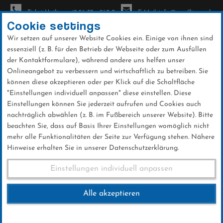
Ticket-Hotline: +49 56 32 - 960-0
E-Mail: info@sc-willingen.de
Cookie settings
Wir setzen auf unserer Website Cookies ein. Einige von ihnen sind
To
essenziell (z. B. für den Betrieb der Webseite oder zum Ausfüllen
na
der Kontaktformulare), während andere uns helfen unser
Direkt
Onlineangebot zu verbessern und wirtschaftlich zu betreiben. Sie
zum
können diese akzeptieren oder per Klick auf die Schaltfläche
Inhalt
"Einstellungen individuell anpassen" diese einstellen. Diese
Einstellungen können Sie jederzeit aufrufen und Cookies auch
News
nachträglich abwählen (z. B. im Fußbereich unserer Website). Bitte
beachten Sie, dass auf Basis Ihrer Einstellungen womöglich nicht
mehr alle Funktionalitäten der Seite zur Verfügung stehen. Nähere
Hinweise erhalten Sie in unserer Datenschutzerklärung.
Weltcup-Splitter 23.02.2016
Einstellungen individuell anpassen
Alle akzeptieren
23 .Februar 2016
Kategorie:
Weltcup-News