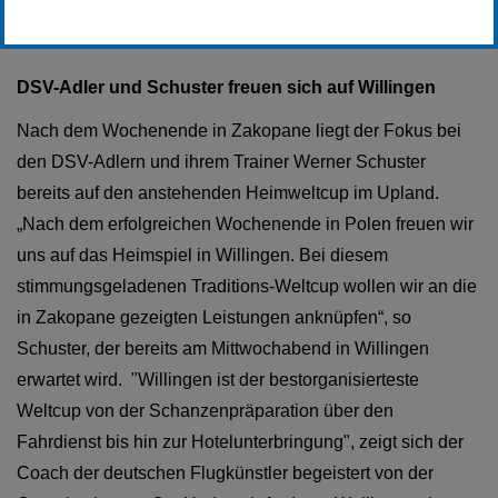
Erstellt von
SC-Willingen
DSV-Adler und Schuster freuen sich auf Willingen
Nach dem Wochenende in Zakopane liegt der Fokus bei
den DSV-Adlern und ihrem Trainer Werner Schuster
bereits auf den anstehenden Heimweltcup im Upland.
„Nach dem erfolgreichen Wochenende in Polen freuen wir
uns auf das Heimspiel in Willingen. Bei diesem
stimmungsgeladenen Traditions-Weltcup wollen wir an die
in Zakopane gezeigten Leistungen anknüpfen“, so
Schuster, der bereits am Mittwochabend in Willingen
erwartet wird. "Willingen ist der bestorganisierteste
Weltcup von der Schanzenpräparation über den
Fahrdienst bis hin zur Hotelunterbringung", zeigt sich der
Coach der deutschen Flugkünstler begeistert von der