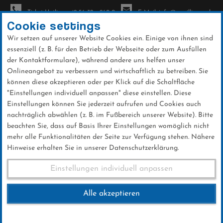
Ticket-Hotline: +49 56 32 - 960-0
E-Mail: info@sc-willingen.de
Cookie settings
Wir setzen auf unserer Website Cookies ein. Einige von ihnen sind
To
essenziell (z. B. für den Betrieb der Webseite oder zum Ausfüllen
na
der Kontaktformulare), während andere uns helfen unser
Direkt
Onlineangebot zu verbessern und wirtschaftlich zu betreiben. Sie
zum
können diese akzeptieren oder per Klick auf die Schaltfläche
Inhalt
"Einstellungen individuell anpassen" diese einstellen. Diese
Einstellungen können Sie jederzeit aufrufen und Cookies auch
News
nachträglich abwählen (z. B. im Fußbereich unserer Website). Bitte
beachten Sie, dass auf Basis Ihrer Einstellungen womöglich nicht
mehr alle Funktionalitäten der Seite zur Verfügung stehen. Nähere
Hinweise erhalten Sie in unserer Datenschutzerklärung.
Weltcup-Splitter 25.1.2017 (1)
Einstellungen individuell anpassen
Alle akzeptieren
25 .Januar 2017
Kategorie:
Weltcup-News