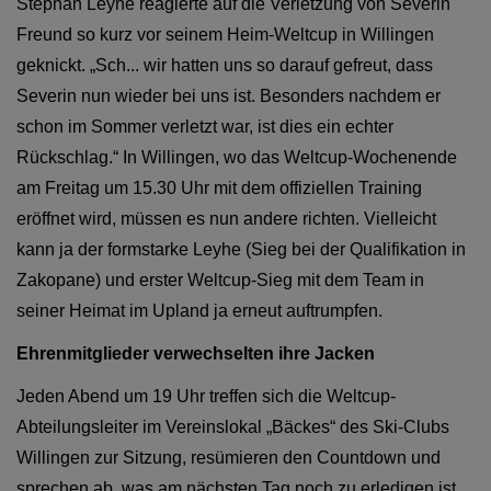
Stephan Leyhe reagierte auf die Verletzung von Severin
Freund so kurz vor seinem Heim-Weltcup in Willingen
geknickt. „Sch... wir hatten uns so darauf gefreut, dass
Severin nun wieder bei uns ist. Besonders nachdem er
schon im Sommer verletzt war, ist dies ein echter
Rückschlag.“ In Willingen, wo das Weltcup-Wochenende
am Freitag um 15.30 Uhr mit dem offiziellen Training
eröffnet wird, müssen es nun andere richten. Vielleicht
kann ja der formstarke Leyhe (Sieg bei der Qualifikation in
Zakopane) und erster Weltcup-Sieg mit dem Team in
seiner Heimat im Upland ja erneut auftrumpfen.
Ehrenmitglieder verwechselten ihre Jacken
Jeden Abend um 19 Uhr treffen sich die Weltcup-
Abteilungsleiter im Vereinslokal „Bäckes“ des Ski-Clubs
Willingen zur Sitzung, resümieren den Countdown und
sprechen ab, was am nächsten Tag noch zu erledigen ist.