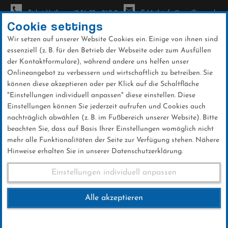
Ticket-Hotline: +49 56 32 - 960-0
E-Mail: info@sc-willingen.de
Cookie settings
Wir setzen auf unserer Website Cookies ein. Einige von ihnen sind
To
essenziell (z. B. für den Betrieb der Webseite oder zum Ausfüllen
na
der Kontaktformulare), während andere uns helfen unser
Direkt
Onlineangebot zu verbessern und wirtschaftlich zu betreiben. Sie
zum
können diese akzeptieren oder per Klick auf die Schaltfläche
Inhalt
"Einstellungen individuell anpassen" diese einstellen. Diese
Einstellungen können Sie jederzeit aufrufen und Cookies auch
News
nachträglich abwählen (z. B. im Fußbereich unserer Website). Bitte
beachten Sie, dass auf Basis Ihrer Einstellungen womöglich nicht
mehr alle Funktionalitäten der Seite zur Verfügung stehen. Nähere
Hinweise erhalten Sie in unserer Datenschutzerklärung.
Weltcup-Splitter 26.01.2018
Einstellungen individuell anpassen
Alle akzeptieren
26 .Januar 2018
Kategorie:
Weltcup-News