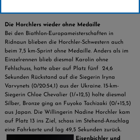
Erstellt von
SC-Willingen
Die Horchlers wieder ohne Medaille
Bei den Biathlon-Europameisterschaften in
Ridnaun blieben die Horchler-Schwestern auch
beim 7,5 km-Sprint ohne Medaille. Anders als im
Einzelrennen blieb diesmal Karolin ohne
Fehlschuss, hatte aber auf Platz fünf 24,6
Sekunden Rückstand auf die Siegerin Iryna
Varvynets (0/20:54,1) aus der Ukraine. 15-km-
Siegerin Chloe Chevalier (1/+12,5) holte diesmal
Silber, Bronze ging an Fuyoko Tachizaki (0/+15,5)
aus Japan. Die Willingerin Nadine Horchler kam
auf Platz 13 ins Ziel, schoss im Stehend-Anschlag
eine Fahrkarte und lag 49,5 Sekunden zurück.
Eisenbichler und