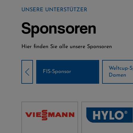
UNSERE UNTERSTÜTZER
Sponsoren
Hier finden Sie alle unsere Sponsoren
Weltcup-Sponsoren
Weltcup-S
sor
Damen
Herren