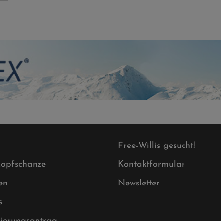
Free-Willis gesucht!
opfschanze
Kontaktformular
en
Newsletter
s
tierungsantrag