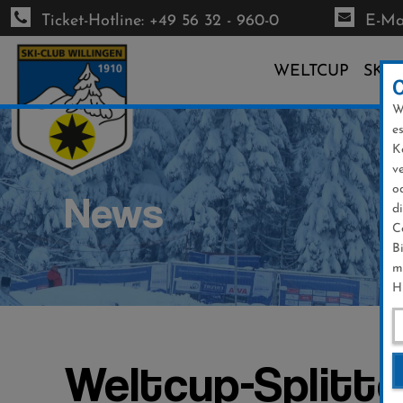
Ticket-Hotline: +49 56 32 - 960-0
E-Mai
WELTCUP
SKI-
W
Direkt
e
zum
K
Inhalt
v
o
News
d
C
B
m
H
Weltcup-Splitte