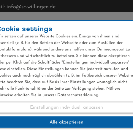
l: info@sc-willingen.de
CLUB
MÜHLENKOPFSCHANZE
NEWS
VERANST
Cookie settings
ir setzen auf unserer Website Cookies ein. Einige von ihnen sind
ssenziell (z. B. für den Betrieb der Webseite oder zum Ausfüllen der
ontaktformulare), während andere uns helfen unser Onlineangebot zu
erbessern und wirtschaftlich zu betreiben. Sie können diese akzeptieren
der per Klick auf die Schaltfläche "Einstellungen individuell anpassen"
iese einstellen. Diese Einstellungen können Sie jederzeit aufrufen und
ookies auch nachträglich abwählen (z. B. im Fußbereich unserer Website
itte beachten Sie, dass auf Basis Ihrer Einstellungen womöglich nicht
ehr alle Funktionalitäten der Seite zur Verfügung stehen. Nähere
inweise erhalten Sie in unserer Datenschutzerklärung.
Einstellungen individuell anpassen
r 26.08.2016
Alle akzeptieren