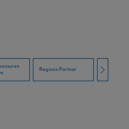
Örtliche Weltcup-
artner
Klima Part
Partner