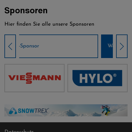
Sponsoren
Hier finden Sie alle unsere Sponsoren
Weltcup-Sponsoren Damen
Wel