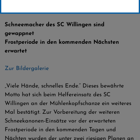
Erstellt von
SC-Willingen
Schneemacher des SC Willingen sind
gewappnet
Frostperiode in den kommenden Nächsten
erwartet
Zur Bildergalerie
„Viele Hände, schnelles Ende.“ Dieses bewährte
Motto hat sich beim Helfereinsatz des SC
Willingen an der Mühlenkopfschanze ein weiteres
Mal bestätigt. Zur Vorbereitung der weiteren
Schneekanonen-Einsätze vor der erwarteten
Frostperiode in den kommenden Tagen und
Nächten wurden der unter zwei riesigen Planen an