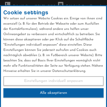
Ticket-Hotline: +49 56 32 - 960-0
E-Mail: info@sc-willingen.de
Cookie settings
Wir setzen auf unserer Website Cookies ein. Einige von ihnen sind
To
essenziell (z. B. für den Betrieb der Webseite oder zum Ausfüllen
na
der Kontaktformulare), während andere uns helfen unser
Direkt
Onlineangebot zu verbessern und wirtschaftlich zu betreiben. Sie
zum
können diese akzeptieren oder per Klick auf die Schaltfläche
Inhalt
"Einstellungen individuell anpassen" diese einstellen. Diese
Einstellungen können Sie jederzeit aufrufen und Cookies auch
News
nachträglich abwählen (z. B. im Fußbereich unserer Website). Bitte
beachten Sie, dass auf Basis Ihrer Einstellungen womöglich nicht
mehr alle Funktionalitäten der Seite zur Verfügung stehen. Nähere
Hinweise erhalten Sie in unserer Datenschutzerklärung.
Weltcup-Splitter 27.01.2018
Einstellungen individuell anpassen
Alle akzeptieren
27 .Januar 2018
Kategorie:
Weltcup-News