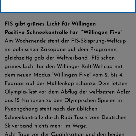
Erstellt von
SC-Willingen
FIS gibt grünes Licht für Willingen
Positive Schneekontrolle für “Willingen Five”
Am Wochenende steht der FIS-Skisprung-Weltcup
im polnischen Zakopane auf dem Programm,
gleichzeitig gab der Weltverband FIS schon
grünes Licht für den Willinger Kult-Weltcup mit
dem neuen Modus “Willingen Five” vom 2. bis 4.
Februar auf der Mühlenkopfschanze. Dem letzten
Olympia-Test vor dem Abflug der weltbesten Adler
aus 15 Nationen zu den Olympischen Spielen in
Pyeongchang steht nach der üblichen
Schneekontrolle durch Rudi Tusch vom Deutschen
Skiverband nichts mehr im Wege.
Acht Tage vor der Qualifikation und den beiden