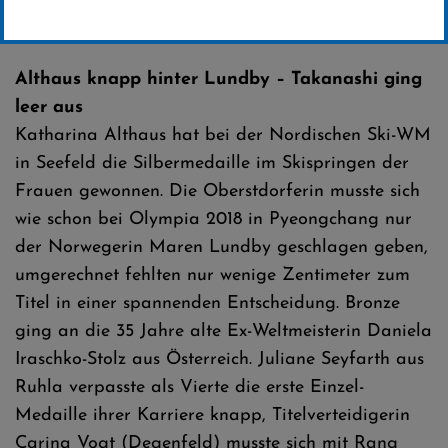
Erstellt von
SC-Willingen
Althaus knapp hinter Lundby – Takanashi ging
leer aus
Katharina Althaus hat bei der Nordischen Ski-WM
in Seefeld die Silbermedaille im Skispringen der
Frauen gewonnen. Die Oberstdorferin musste sich
wie schon bei Olympia 2018 in Pyeongchang nur
der Norwegerin Maren Lundby geschlagen geben,
umgerechnet fehlten nur wenige Zentimeter zum
Titel in einer spannenden Entscheidung. Bronze
ging an die 35 Jahre alte Ex-Weltmeisterin Daniela
Iraschko-Stolz aus Österreich. Juliane Seyfarth aus
Ruhla verpasste als Vierte die erste Einzel-
Medaille ihrer Karriere knapp, Titelverteidigerin
Carina Vogt (Degenfeld) musste sich mit Rang